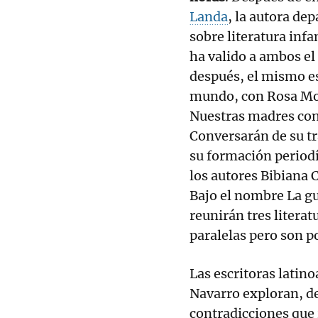
Landa
, la autora dep
sobre literatura infa
ha valido a ambos el
después, el mismo es
mundo, con Rosa Mon
Nuestras madres con 
Conversarán de su tr
su formación periodís
los autores Bibiana 
Bajo el nombre La gue
reunirán tres literat
paralelas pero son p
Las escritoras latin
Navarro exploran, de
contradicciones que r