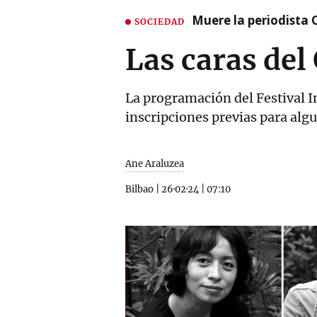
Muere la periodista 
SOCIEDAD
Las caras del
La programación del Festival I
inscripciones previas para alg
Ane Araluzea
Bilbao
|
26·02·24
|
07:10