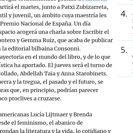
artirá el martes, junto a Patxi Zubizarreta,
4
ntil y juvenil, un ámbito cuya maestría les
 Premio Nacional de España. Un día
pacio acogerá una charla sobre Escribir el
tero y Gemma Ruiz, que acaba de publicar
5
la editorial bilbaina Consonni.
ayectoria en el mundo del libro, y de lo que
tica ha aportado. El jueves será el turno de
Collado, Abdellah Taia y Anna Starobinets.
rra y la tregua, el pasado y el futuro, se
uras que, en principio, podrían parecer
oco proclives a cruzarse.
oamericanas Lucía Lijtmaer y Brenda
sde el feminismo, el abanico de
ondan la literatura y la vida, lo cotidiano y