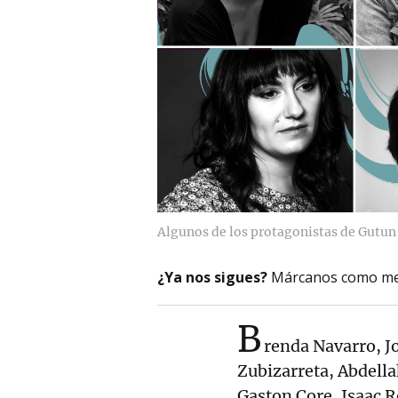
Algunos de los protagonistas de Gutun
¿Ya nos sigues?
Márcanos como me
B
renda Navarro, J
Zubizarreta, Abdella
Gaston Core, Isaac R