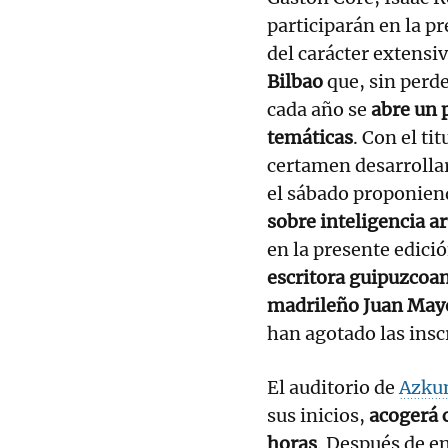
participarán en la p
del carácter extensi
Bilbao
que, sin perde
cada año se
abre un p
temáticas
. Con el ti
certamen desarrolla
el sábado proponien
sobre inteligencia ar
en la presente edici
escritora guipuzcoa
madrileño Juan May
han agotado las insc
El auditorio de
Azku
sus inicios,
acogerá c
horas
. Después de e