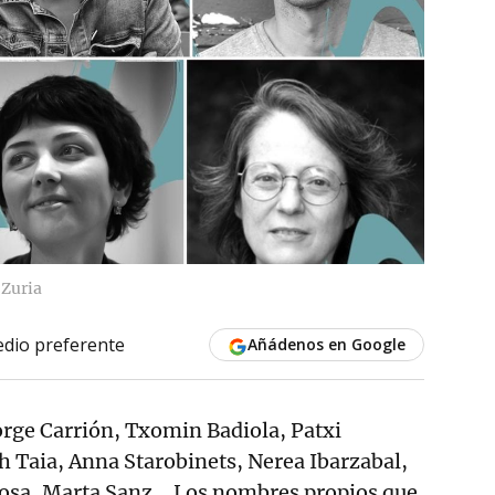
 Zuria
dio preferente
Añádenos en Google
orge Carrión, Txomin Badiola, Patxi
h Taia, Anna Starobinets, Nerea Ibarzabal,
osa, Marta Sanz... Los nombres propios que