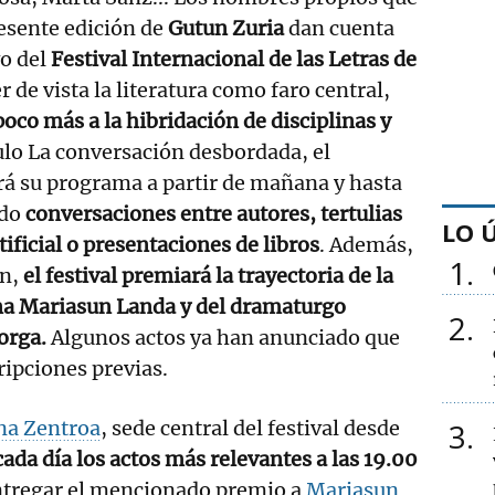
resente edición de
Gutun Zuria
dan cuenta
vo del
Festival Internacional de las Letras de
r de vista la literatura como faro central,
oco más a la hibridación de disciplinas y
tulo La conversación desbordada, el
rá su programa a partir de mañana y hasta
do
conversaciones entre autores, tertulias
LO 
tificial o presentaciones de libros
. Además,
1
ón,
el festival premiará la trayectoria de la
na Mariasun Landa y del dramaturgo
2
orga.
Algunos actos ya han anunciado que
ripciones previas.
na Zentroa
, sede central del festival desde
3
ada día los actos más relevantes a las 19.00
ntregar el mencionado premio a
Mariasun