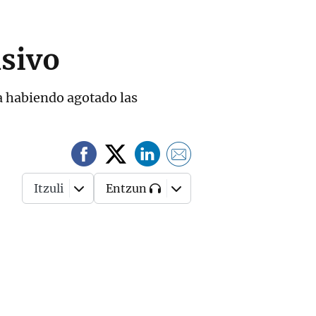
nsivo
a habiendo agotado las
Itzuli
Entzun