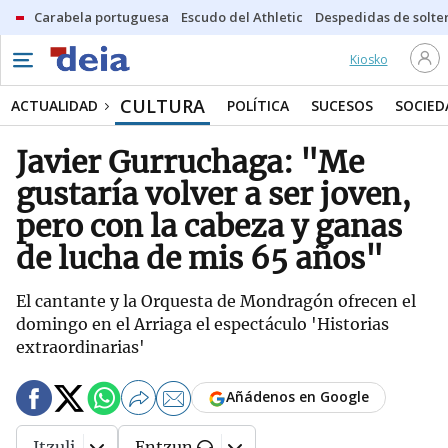
Carabela portuguesa
Escudo del Athletic
Despedidas de solte
Kiosko
CULTURA
ACTUALIDAD
POLÍTICA
SUCESOS
SOCIED
Javier Gurruchaga: "Me
gustaría volver a ser joven,
pero con la cabeza y ganas
de lucha de mis 65 años"
El cantante y la Orquesta de Mondragón ofrecen el
domingo en el Arriaga el espectáculo 'Historias
extraordinarias'
Añádenos en Google
Itzuli
Entzun