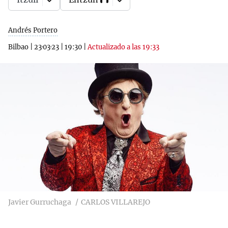
Andrés Portero
Bilbao
|
23·03·23
|
19:30
|
Actualizado a las 19:33
Javier Gurruchaga
CARLOS VILLAREJO