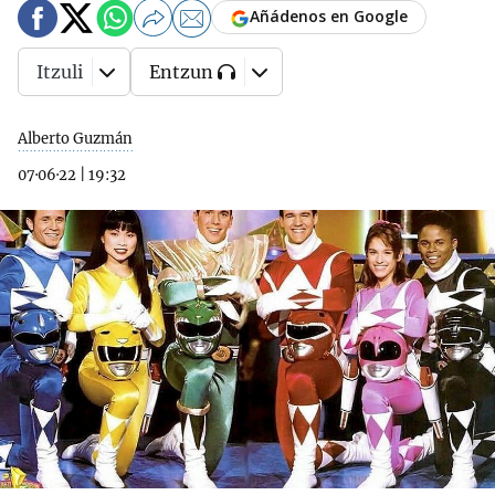
Añádenos en Google
Itzuli
Entzun
Alberto Guzmán
07·06·22
|
19:32