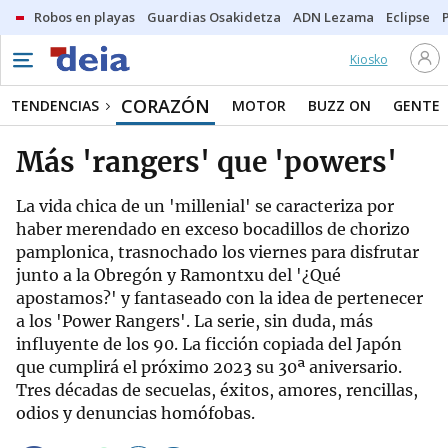
Robos en playas
Guardias Osakidetza
ADN Lezama
Eclipse
Kiosko
CORAZÓN
TENDENCIAS
MOTOR
BUZZ ON
GENTE
Más 'rangers' que 'powers'
La vida chica de un 'millenial' se caracteriza por
haber merendado en exceso bocadillos de chorizo
pamplonica, trasnochado los viernes para disfrutar
junto a la Obregón y Ramontxu del '¿Qué
apostamos?' y fantaseado con la idea de pertenecer
a los 'Power Rangers'. La serie, sin duda, más
influyente de los 90. La ficción copiada del Japón
que cumplirá el próximo 2023 su 30ª aniversario.
Tres décadas de secuelas, éxitos, amores, rencillas,
odios y denuncias homófobas.