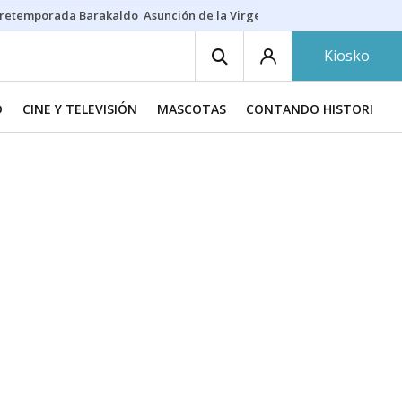
retemporada Barakaldo
Asunción de la Virgen
Casa Targaryen
Gazt
Kiosko
D
CINE Y TELEVISIÓN
MASCOTAS
CONTANDO HISTORIAS