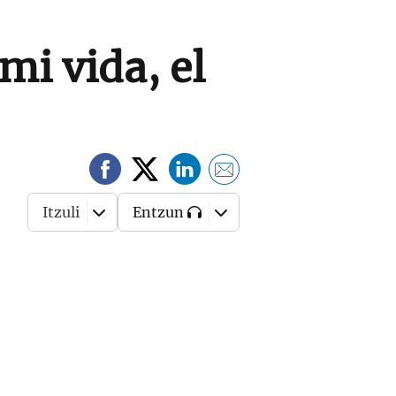
mi vida, el
Itzuli
Entzun