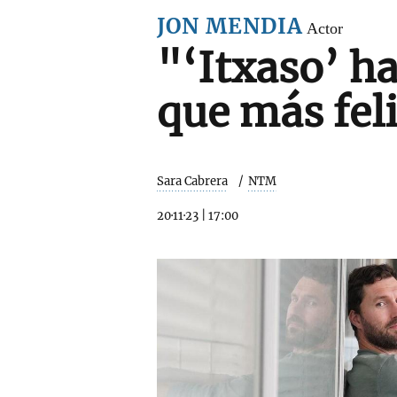
JON MENDIA
Actor
"‘Itxaso’ ha
que más fel
Sara Cabrera
NTM
20·11·23
|
17:00