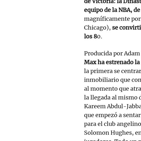
de Victoria: la Dinas
equipo de la NBA, de
magníficamente por 
Chicago),
se convirt
los 8
0.
Producida por Adam 
Max ha estrenado la 
la primera se centrar
inmobiliario que com
al momento que atrav
la llegada al mismo 
Kareem Abdul-Jabbar,
que empezó a sentar 
para el club angelin
Solomon Hughes, enc