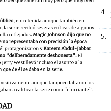
eto del que salieron muy pero que muy bien
4
público
, entretenida aunque también en
, la serie recibió severas críticas de algunos
5
ella reflejados
. Magic Johnson dijo que no
 no representaba con precisión la época
él protagonizaron y
Kareem Abdul-Jabbar
 como “deliberadamente deshonesta”.
El
 Jerry West llevó incluso el asunto a la
n que de él se daba en la serie.
 positivamente aunque tampoco faltaron los
aban a calificar la serie como “chirriante”.
DAD