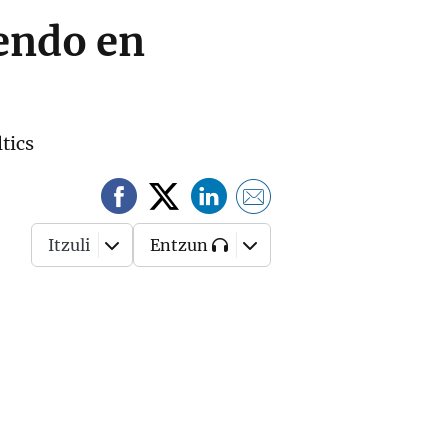
iendo en
tics
Itzuli
Entzun