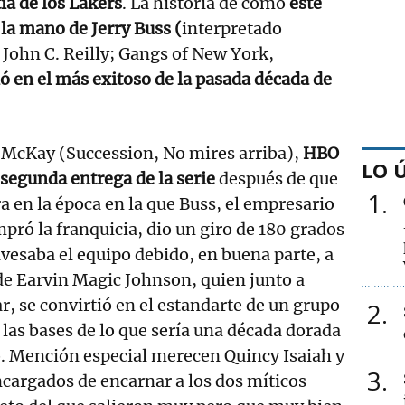
tía de los Lakers
. La historia de cómo
este
 la mano de Jerry Buss (
interpretado
John C. Reilly; Gangs of New York,
ió en el más exitoso de la pasada década de
McKay (Succession, No mires arriba),
HBO
LO 
segunda entrega de la serie
después de que
1
a en la época en la que Buss, el empresario
pró la franquicia, dio un giro de 180 grados
esaba el equipo debido, en buena parte, a
de Earvin Magic Johnson, quien junto a
 se convirtió en el estandarte de un grupo
2
las bases de lo que sería una década dorada
o. Mención especial merecen Quincy Isaiah y
3
argados de encarnar a los dos míticos