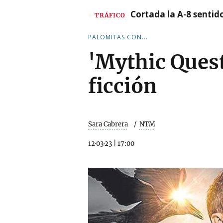
Cortada la A-8 sentid
TRÁFICO
PALOMITAS CON...
'Mythic Quest
ficción
Sara Cabrera
NTM
12·03·23
|
17:00