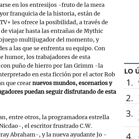
se en los entresijos -fruto de la mera
or franquicia de la historia, están de
V+ les ofrece la posibilidad, a través de
 de viajar hasta las entrañas de Mythic
eojuego multijugador del momento, y
des a las que se enfrenta su equipo. Con
e humor, los trabajadores de esta
s con puño de hierro por Ian Grimm -la
LO 
nterpretado en esta ficción por el actor Rob
1
n que crear
nuevos mundos, escenarios y
ugadores puedan seguir disfrutando de esta
2
3
an, entre otros, la programadora estrella
Nicdao-, el escritor frustrado C.W.
4
ay Abraham-, y la nueva ayudante Jo -