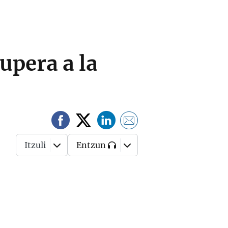
upera a la
Itzuli
Entzun