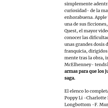
simplemente adentrar
curiosidad- de la may
enhorabuena. Apple T
una de sus ficciones,
Quest, el mayor vid
conocer las dificulta
unas grandes dosis d
franquicia, dirigido
mente tras la obra, i
McElhenney- tendrá
armas para que los j
saga.
El elenco lo complet
Poppy Li -Charlotte 
Longbottom -F. Murr