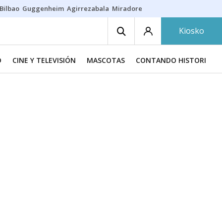
Bilbao
Guggenheim
Agirrezabala
Miradores en Bilbao
Arrese
Sequí
Kiosko
D
CINE Y TELEVISIÓN
MASCOTAS
CONTANDO HISTORIAS