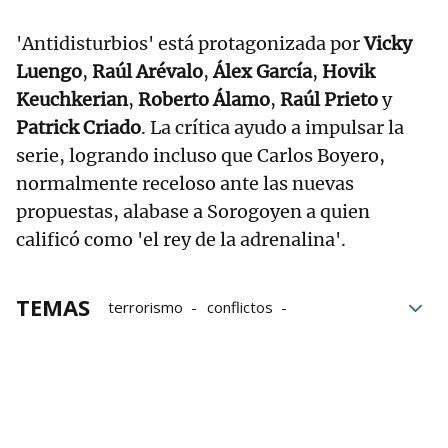
'Antidisturbios' está protagonizada por
Vicky
Luengo
,
Raúl Arévalo
,
Álex García
,
Hovik
Keuchkerian
,
Roberto Álamo
,
Raúl Prieto
y
Patrick Criado
. La crítica ayudo a impulsar la
serie, logrando incluso que Carlos Boyero,
normalmente receloso ante las nuevas
propuestas, alabase a Sorogoyen a quien
calificó como 'el rey de la adrenalina'.
TEMAS
terrorismo
conflictos
Movistar Plus
Población
Terrorismo yihadista
series
películas
Zinemaldia
Festival de cine de San Sebastián
Rodrigo Sorogoyen
Enrique Urbizu