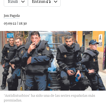
Itzuli
Entzun
Jon Pagola
05·09·22
|
18:30
'Antidisturbios' ha sido una de las series españolas más
premiadas.