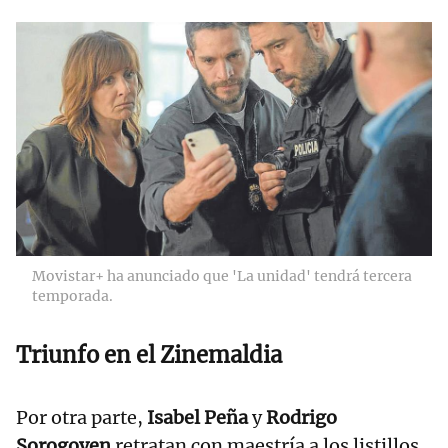
Movistar+ ha anunciado que 'La unidad' tendrá tercera
temporada.
Triunfo en el Zinemaldia
Por otra parte,
Isabel Peña
y
Rodrigo
Sorogoyen
retratan con maestría a los listillos