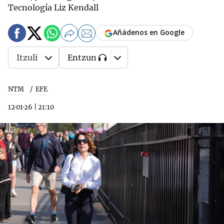
Tecnología Liz Kendall
Añádenos en Google
Itzuli
Entzun
NTM
EFE
12·01·26
|
21:10