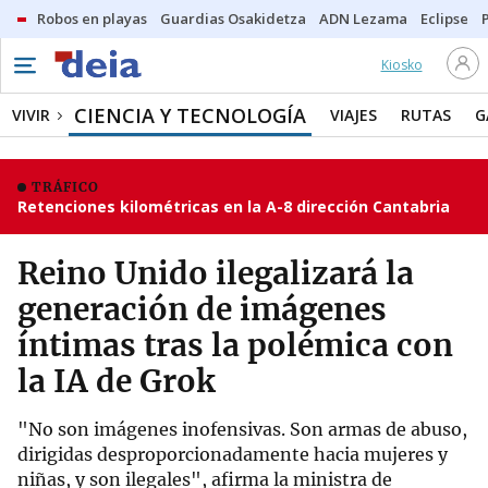
Robos en playas
Guardias Osakidetza
ADN Lezama
Eclipse
Kiosko
CIENCIA Y TECNOLOGÍA
VIVIR
VIAJES
RUTAS
G
TRÁFICO
Retenciones kilométricas en la A-8 dirección Cantabria
Reino Unido ilegalizará la
generación de imágenes
íntimas tras la polémica con
la IA de Grok
"No son imágenes inofensivas. Son armas de abuso,
dirigidas desproporcionadamente hacia mujeres y
niñas, y son ilegales", afirma la ministra de