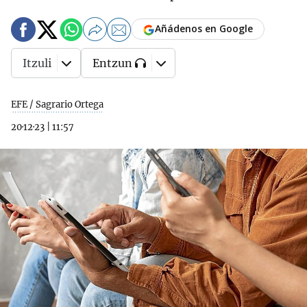
Añádenos en Google
Itzuli
Entzun
EFE / Sagrario Ortega
20·12·23
|
11:57