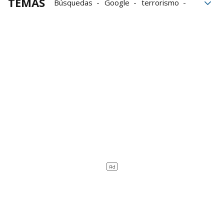
TEMAS
Búsquedas
Google
terrorismo
islamismo
menores