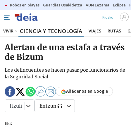
Robos en playas
Guardias Osakidetza
ADN Lezama
Eclipse
Kiosko
CIENCIA Y TECNOLOGÍA
VIVIR
VIAJES
RUTAS
G
Alertan de una estafa a través
de Bizum
Los delincuentes se hacen pasar por funcionarios de
la Seguridad Social
Añádenos en Google
Itzuli
Entzun
EFE