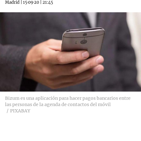
Madrid
|
15·09·20
|
21:45
Bizum es una aplicación para hacer pagos bancarios entre
las personas de la agenda de contactos del móvil
PIXABAY