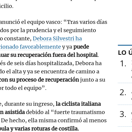
cilio.
 anunció el equipo vasco: “Tras varios días
os por la prudencia y el seguimiento
o constante,
Debora Silvestri ha
cionado favorablemente
y ya
puede
LO 
uar su recuperación fuera del hospital
.
1
s de seis días hospitalizada, Debora ha
do el alta y ya se encuentra de camino a
con su proceso de recuperación
junto a su
or todo el equipo”.
2
, durante su ingreso,
la ciclista italiana
3
n asistida
debido al “fuerte traumatismo
. De hecho, ella misma confirmó al menos
ula y varias roturas de costilla.