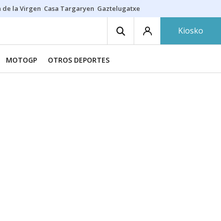
 de la Virgen
Casa Targaryen
Gaztelugatxe
Athletic
Aste Nagusia
C
Kiosko
MOTOGP
OTROS DEPORTES