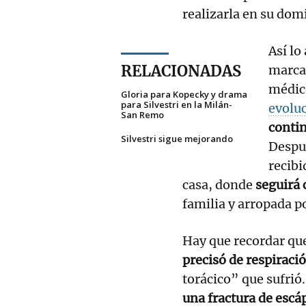
realizarla en su domi
Así lo
RELACIONADAS
marcad
médic
Gloria para Kopecky y drama
para Silvestri en la Milán-
evolu
San Remo
contin
Silvestri sigue mejorando
Despué
recibi
casa, donde
seguirá 
familia y arropada p
Hay que recordar que
precisó de respiració
torácico” que sufrió
una fractura de escáp