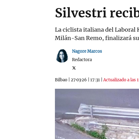
Silvestri reci
La ciclista italiana del Labora
Milán-San Remo, finalizará su
Nagore Marcos
Redactora
Bilbao
|
27·03·26
|
17:31
|
Actualizado a las 