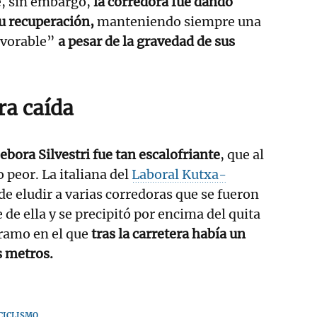
e, sin embargo,
la corredora fue dando
u recuperación,
manteniendo siempre una
favorable”
a pesar de la gravedad de sus
a caída
ebora Silvestri fue tan escalofriante
, que al
 peor. La italiana del
Laboral Kutxa-
de eludir a varias corredoras que se fueron
e de ella y se precipitó por encima del quita
ramo en el que
tras la carretera había un
s metros.
CICLISMO