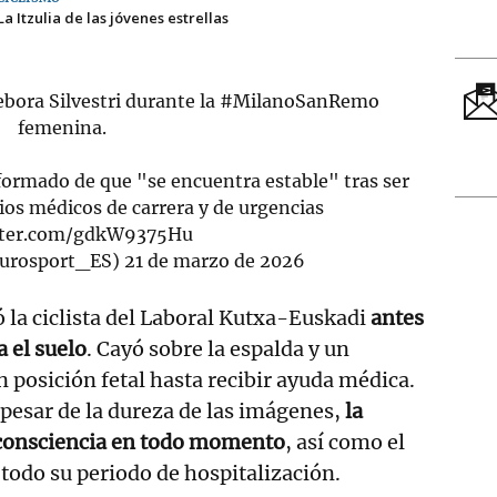
La Itzulia de las jóvenes estrellas
bora Silvestri durante la
#MilanoSanRemo
femenina.
rmado de que "se encuentra estable" tras ser
cios médicos de carrera y de urgencias
itter.com/gdkW9375Hu
Eurosport_ES)
21 de marzo de 2026
ó la ciclista del Laboral Kutxa-Euskadi
antes
 el suelo
. Cayó sobre la espalda y un
n posición fetal hasta recibir ayuda médica.
 pesar de la dureza de las imágenes,
la
 consciencia en todo momento
, así como el
odo su periodo de hospitalización.