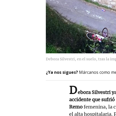
Debora Silvestri, en el suelo, tras la i
¿Ya nos sigues?
Márcanos como me
D
ebora Silvestri y
accidente que sufrió
Remo
femenina, la 
el alta hospitalaria.