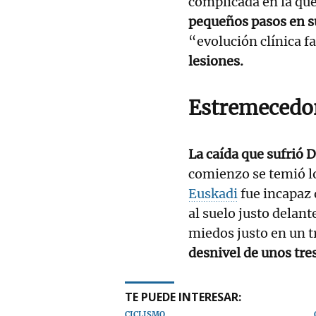
complicada en la qu
pequeños pasos en s
“evolución clínica 
lesiones.
Estremecedor
La caída que sufrió D
comienzo se temió lo
Euskadi
fue incapaz 
al suelo justo delant
miedos justo en un t
desnivel de unos tre
TE PUEDE INTERESAR:
CICLISMO