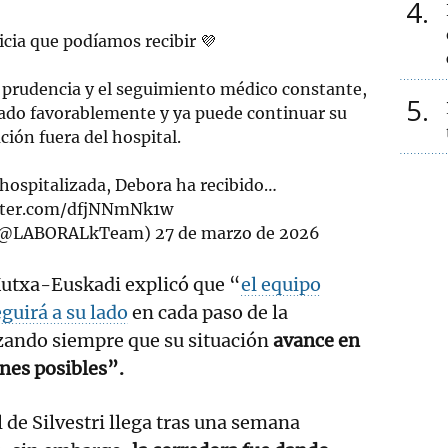
4
icia que podíamos recibir 💜
a prudencia y el seguimiento médico constante,
5
nado favorablemente y ya puede continuar su
ción fuera del hospital.
 hospitalizada, Debora ha recibido…
itter.com/dfjNNmNk1w
(@LABORALkTeam)
27 de marzo de 2026
 Kutxa-Euskadi explicó que “
el equipo
guirá a su lado
en cada paso de la
zando siempre que su situación
avance en
nes posibles”.
l de Silvestri llega tras una semana