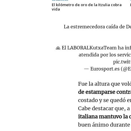
El kilómetro de oro de la Itzulia cobra
vida
La estremecedora caída de De
🙏 El LABORALKutxaTeam ha info
atendida por los servi
pic.tw
— Eurosport.es (@
Fue la altura que vol
de estamparse contra
costado y se quedó e
Cabe destacar que, a
italiana mantuvo la
buen ánimo durante t