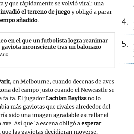
ta y que rápidamente se volvió viral: una
invadió el terreno de juego
y obligó a parar
4
iempo añadido
.
deo en el que un futbolista logra reanimar
5
 gaviota inconsciente tras un balonazo
Ariz
Park
, en Melbourne, cuando decenas de aves
zona del campo justo cuando el Newcastle se
 falta. El jugador
Lachlan Bayliss
no lo
abía más gaviotas que rivales alrededor del
ía sido una imagen agradable estrellar el
 ave. Así que la escena obligó a
esperar
 que las gaviotas decidieran moverse.