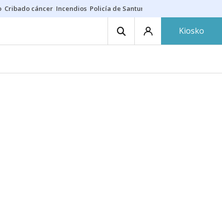
o
Cribado cáncer
Incendios
Policía de Santurtzi
Aeropuerto de Bilba
Kiosko