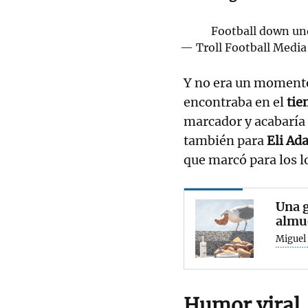
Football down un
— Troll Football Media
Y no era un momento 
encontraba en el
tie
marcador y acabaría
también para
Eli Ad
que marcó para los l
Una g
almue
Miguel 
Humor viral