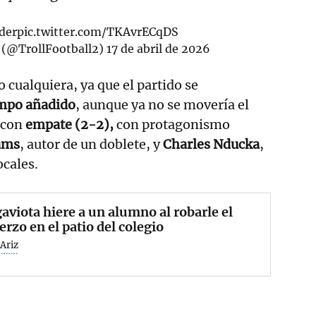
der
pic.twitter.com/TKAvrECqDS
 (@TrollFootball2)
17 de abril de 2026
cualquiera, ya que el partido se
mpo añadido
, aunque ya no se movería el
 con
empate (2-2),
con protagonismo
ams
, autor de un doblete, y
Charles Nducka
,
ocales.
aviota hiere a un alumno al robarle el
rzo en el patio del colegio
Ariz