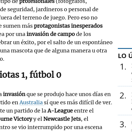
 tipo de
profesionales
(fotógrafos,
 de seguridad, jardineros o personal de
uera del terreno de juego. Pero eso no
 se sumen más
protagonistas inesperados
sea por una
invasión de campo
de los
ebrar un éxito, por el salto de un espontáneo
e una mascota que de alguna manera u otra
LO 
o.
1
otas 1, fútbol 0
2
la
invasión
que se produjo hace unos días en
rtido en
Australia
sí que es más difícil de ver.
e un partido de la
A-League
entre el
urne Victory
y el
Newcastle Jets
, el
3
tro se vio interrumpido por una escena