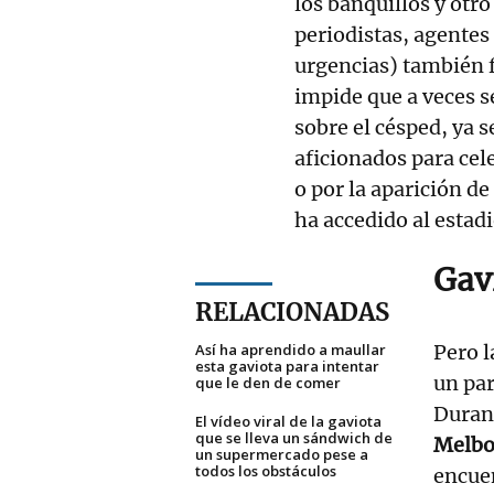
los banquillos y otro
periodistas, agentes
urgencias) también f
impide que a veces
sobre el césped, ya 
aficionados para cel
o por la aparición d
ha accedido al estadi
Gavi
RELACIONADAS
Así ha aprendido a maullar
Pero 
esta gaviota para intentar
un pa
que le den de comer
Durant
El vídeo viral de la gaviota
que se lleva un sándwich de
Melbo
un supermercado pese a
todos los obstáculos
encuen