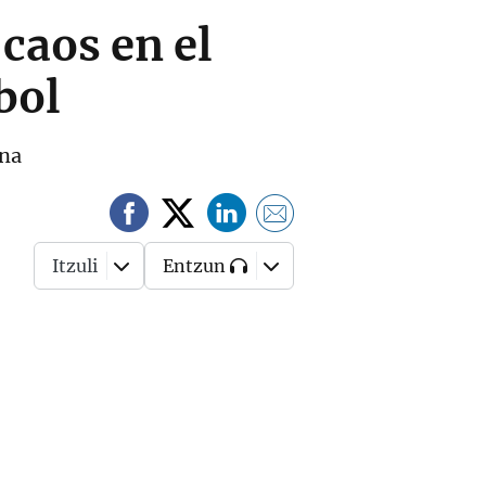
caos en el
bol
ana
Itzuli
Entzun