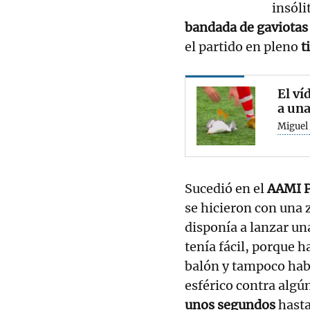
insóli
bandada de gaviotas 
el partido en pleno
t
El ví
a una
Miguel 
Sucedió en el
AAMI 
se hicieron con una 
disponía a lanzar una
tenía fácil, porque h
balón y tampoco habr
esférico contra algún
unos segundos
hasta