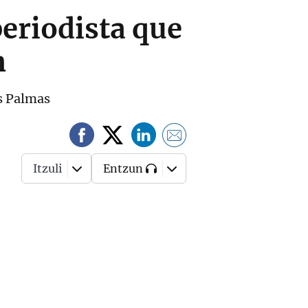
periodista que
n
as Palmas
Itzuli
Entzun