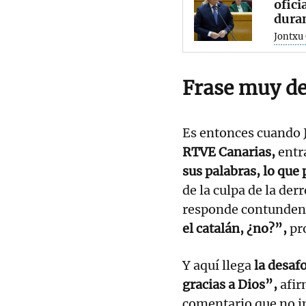
ofici
duran
Jontxu 
Frase muy d
Es entonces cuando 
RTVE Canarias,
entr
sus palabras, lo que
de la culpa de la derr
responde contunden
el catalán, ¿no?”,
pr
Y aquí llega
la desaf
gracias a Dios”,
afir
comentario que no im