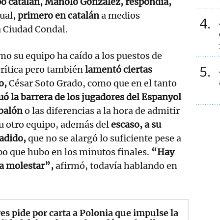
po catalán, Manolo González, respondía,
ual,
primero en catalán
a medios
4
a Ciudad Condal.
ómo su equipo ha caído a los puestos de
5
rítica pero también
lamentó ciertas
ro,
César Soto Grado, como que en el tanto
uó la barrera de los jugadores del Espanyol
 balón
o las diferencias a la hora de admitir
 u otro equipo, además del
escaso, a su
adido,
que no se alargó lo suficiente pese a
po que hubo en los minutos finales.
“Hay
a molestar”,
afirmó, todavía hablando en
es pide por carta a Polonia que impulse la