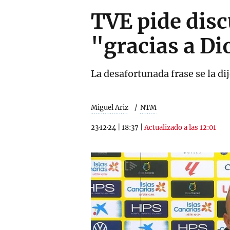
TVE pide disc
"gracias a Di
La desafortunada frase se la di
Miguel Ariz
NTM
23·12·24
|
18:37
|
Actualizado a las 12:01