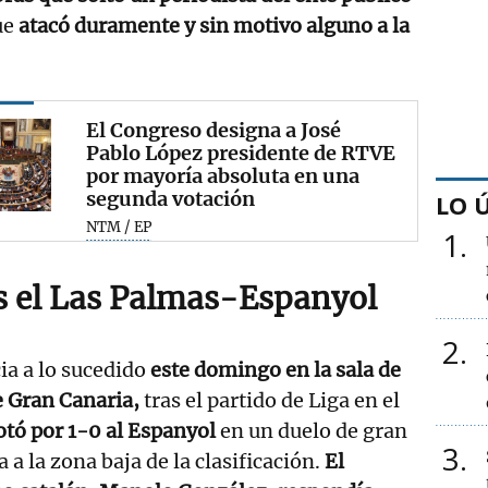
ue
atacó duramente y sin motivo alguno a la
El Congreso designa a José
Pablo López presidente de RTVE
por mayoría absoluta en una
segunda votación
LO 
NTM / EP
1
s el Las Palmas-Espanyol
2
ia a lo sucedido
este domingo en la sala de
e Gran Canaria,
tras el partido de Liga en el
otó por 1-0 al Espanyol
en un duelo de gran
3
 a la zona baja de la clasificación.
El