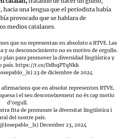
n catalán,
tratando de hacer un guiño,
 hacia una lengua que el periodista había
bía provocado que se hablara de
os medios catalanes.
ones que no representan en absoluto a RTVE. Las
za y su desconocimiento no es motivo de orgullo.
plan para promover la diversidad lingüística y
o país.
https://t.co/DdhqPTqNkk
Josepablo_ls)
23 de diciembre de 2024
 afirmacions que en absolut representen RTVE.
riquesa i el seu desconeixement no és cap motiu
d’orgull.
a fita de promoure la diversitat lingüística i
ural del nostre país.
(@Josepablo_ls)
December 23, 2024