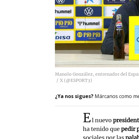
Manolo González, entrenador del Espan
X (@ESPORT3)
¿Ya nos sigues?
Márcanos como me
E
l nuevo
presiden
ha tenido que
pedir 
sociales por las
palab