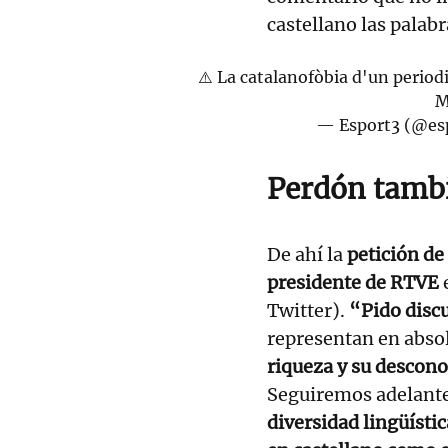
castellano las palab
⚠️ La catalanofòbia d'un period
M
— Esport3 (@es
Perdón tambi
De ahí la
petición de
presidente de RTVE
e
Twitter).
“Pido discu
representan en abso
riqueza y su descono
Seguiremos adelante
diversidad lingüístic