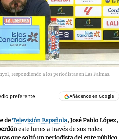
yol, respondiendo a los periodistas en Las Palmas.
dio preferente
Añádenos en Google
te de
Televisión Española
, José Pablo López,
perdón
este lunes a través de sus redes
ras que soltó un periodista del ente público