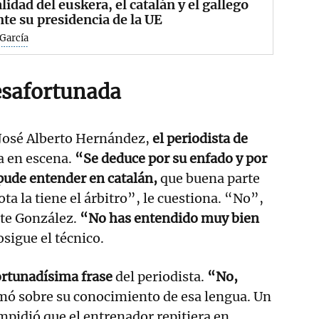
alidad del euskera, el catalán y el gallego
te su presidencia de la UE
García
esafortunada
José Alberto Hernández,
el periodista de
a en escena.
“Se deduce por su enfado y por
 pude entender en catalán,
que buena parte
ota la tiene el árbitro”, le cuestiona. “No”,
te González.
“No has entendido muy bien
osigue el técnico.
ortunadísima frase
del periodista.
“No,
mó sobre su conocimiento de esa lengua. Un
pidió que el entrenador repitiera en