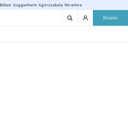
Bilbao
Guggenheim
Agirrezabala
Miradores en Bilbao
Arrese
Sequí
Kiosko