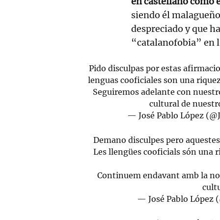
en castellano como e
siendo él malagueño,
despreciado y que ha
“catalanofobia” en l
Pido disculpas por estas afirmaci
lenguas cooficiales son una rique
Seguiremos adelante con nuestro 
cultural de nuestr
— José Pablo López (@
Demano disculpes pero aquestes
Les llengües cooficials són una 
Continuem endavant amb la nostr
cult
— José Pablo López 