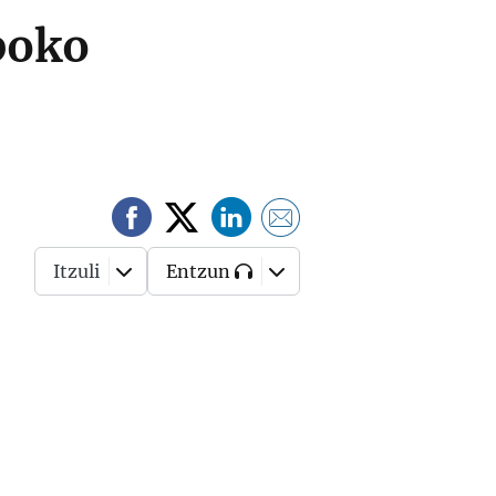
poko
Itzuli
Entzun