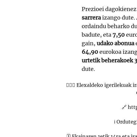
Prezioei dagokienez
sarrera
izango dute.
ordaindu beharko du
badute, eta
7,50
eur
gain,
udako abonua
64,90
eurokoa izang
urtetik beherakoek 
dute.
🏊🏻‍♀️ Elexaldeko igerilekuak
🔗
htt
ℹ️ Ordute
🗓️ Ekainaren 1etik 14ra eta i