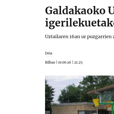
Galdakaoko U
igerilekuetak
Uztailaren 16an ur puzgarrien 
Deia
Bilbao
|
01·06·26
|
21:25