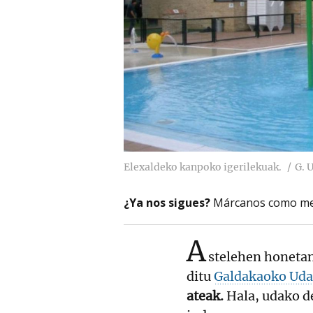
Elexaldeko kanpoko igerilekuak.
G. U
¿Ya nos sigues?
Márcanos como me
A
stelehen honetan
ditu
Galdakaoko Uda
ateak.
Hala, udako de