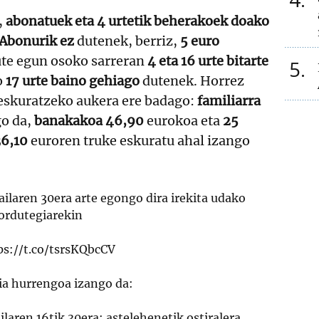
,
abonatuek eta 4 urtetik beherakoek doako
Abonurik ez
dutenek, berriz,
5 euro
te egun osoko sarreran
4 eta 16 urte bitarte
5
o
17 urte baino gehiago
dutenek. Horrez
eskuratzeko aukera ere badago:
familiarra
o da,
banakakoa 46,90
eurokoa eta
25
36,10
euroren truke eskuratu ahal izango
 irailaren 30era arte egongo dira irekita udako
ordutegiarekin
ps://t.co/tsrsKQbcCV
gia hurrengoa izango da:
railaren 16tik 30era: astelehenetik ostiralera,