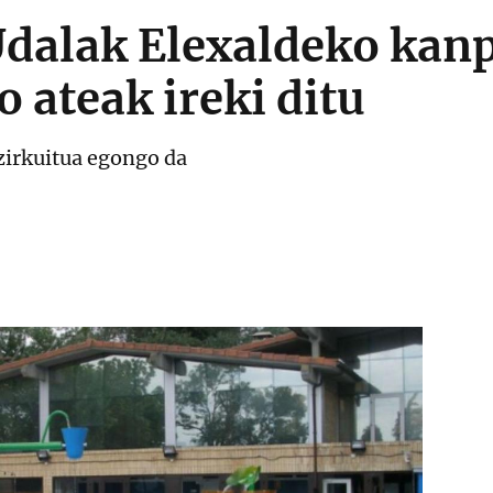
dalak Elexaldeko kan
o ateak ireki ditu
zirkuitua egongo da