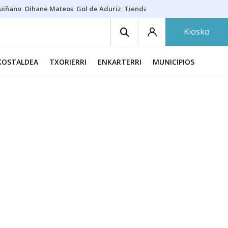
guiñano
Oihane Mateos
Gol de Aduriz
Tienda de zapatillas
Esne Beltz
Kiosko
KOSTALDEA
TXORIERRI
ENKARTERRI
MUNICIPIOS