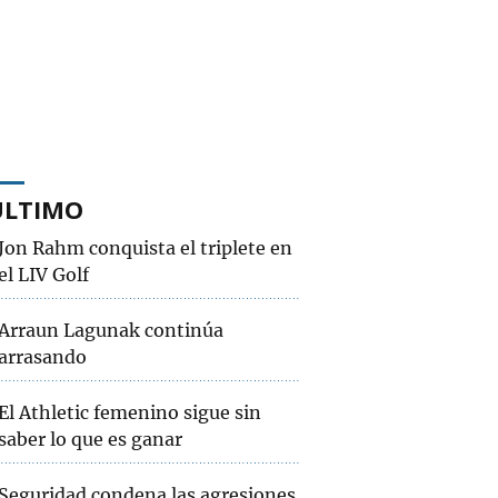
ÚLTIMO
Jon Rahm conquista el triplete en
el LIV Golf
Arraun Lagunak continúa
arrasando
El Athletic femenino sigue sin
saber lo que es ganar
Seguridad condena las agresiones