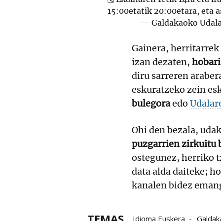
15:00etatik 20:00etara, eta
— Galdakaoko Udal
Gainera, herritarrek
izan dezaten,
hobari
diru sarreren arabe
eskuratzeko zein es
bulegora
edo
Udalare
Ohi den bezala, udak
puzgarrien zirkuitu 
ostegunez, herriko t
data alda daiteke; h
kanalen bidez emang
TEMAS
Idioma Euskera
Galdak