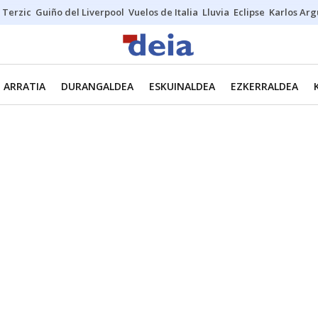
Terzic
Guiño del Liverpool
Vuelos de Italia
Lluvia
Eclipse
Karlos Ar
ARRATIA
DURANGALDEA
ESKUINALDEA
EZKERRALDEA