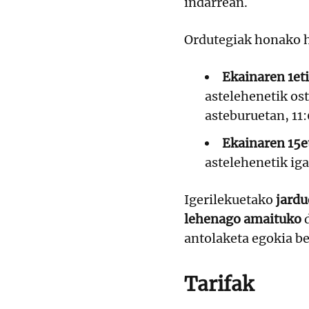
indarrean.
Ordutegiak honako h
Ekainaren 1eti
astelehenetik ost
asteburuetan, 11
Ekainaren 15et
astelehenetik ig
Igerilekuetako
jardu
lehenago amaituko
d
antolaketa egokia b
Tarifak