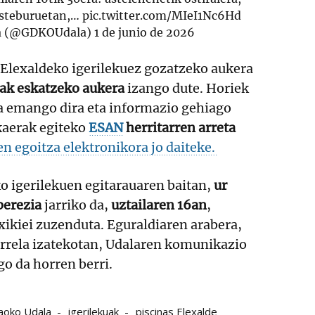
 asteburuetan,…
pic.twitter.com/MIeI1Nc6Hd
a (@GDKOUdala)
1 de junio de 2026
 Elexaldeko igerilekuez gozatzeko aukera
ak eskatzeko aukera
izango dute. Horiek
ra emango dira eta informazio gehiago
kaerak egiteko
ESAN
herritarren arreta
n egoitza elektronikora jo daiteke.
o igerilekuen egitarauaren baitan,
ur
berezia
jarriko da,
uztailaren 16an
,
xikiei zuzenduta. Eguraldiaren arabera,
orrela izatekotan, Udalaren komunikazio
o da horren berri.
aoko Udala
igerilekuak
piscinas Elexalde