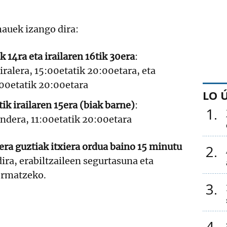
auek izango dira:
k 14ra eta irailaren 16tik 30era
:
iralera, 15:00etatik 20:00etara, eta
:00etatik 20:00etara
LO 
ik irailaren 15era (biak barne)
:
1
andera, 11:00etatik 20:00etara
era guztiak itxiera ordua baino 15 minutu
2
ira, erabiltzaileen segurtasuna eta
ermatzeko.
3
4