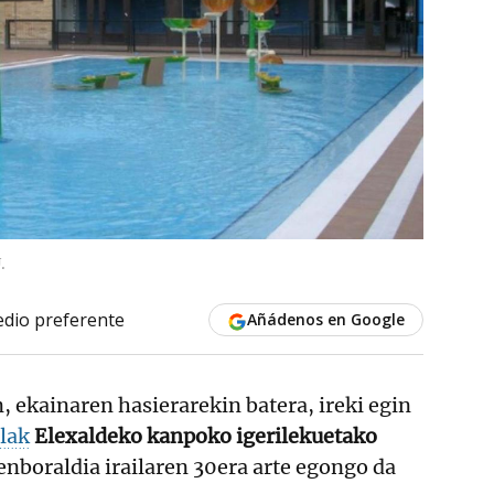
.
dio preferente
Añádenos en Google
, ekainaren hasierarekin batera, ireki egin
lak
Elexaldeko kanpoko igerilekuetako
nboraldia irailaren 30era arte egongo da