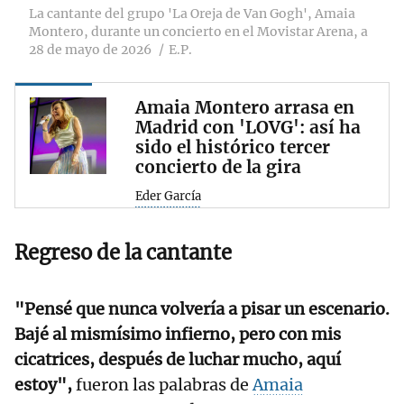
La cantante del grupo 'La Oreja de Van Gogh', Amaia
Montero, durante un concierto en el Movistar Arena, a
28 de mayo de 2026
E.P.
Amaia Montero arrasa en
Madrid con 'LOVG': así ha
sido el histórico tercer
concierto de la gira
Eder García
Regreso de la cantante
"Pensé que nunca volvería a pisar un escenario.
Bajé al mismísimo infierno, pero con mis
cicatrices, después de luchar mucho, aquí
estoy",
fueron las palabras de
Amaia