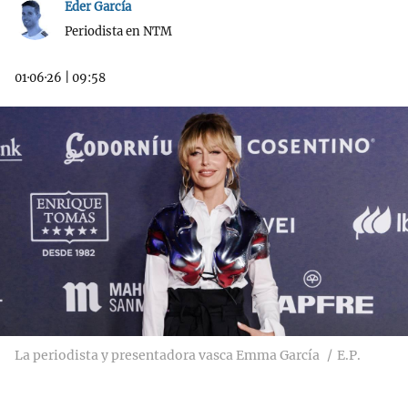
Eder García
Periodista en NTM
01·06·26
|
09:58
La periodista y presentadora vasca Emma García
E.P.