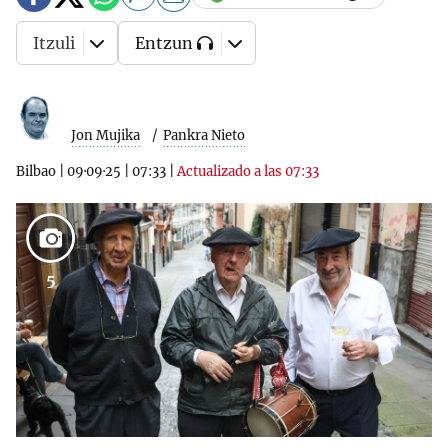
Itzuli
Entzun
Jon Mujika
Pankra Nieto
Bilbao
|
09·09·25
|
07:33
|
Actualizado a las 07:33
5