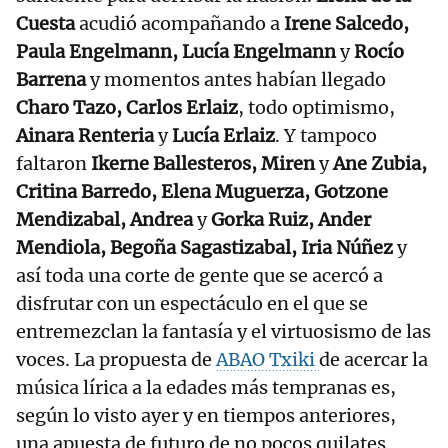
Cuesta
acudió acompañando a
Irene Salcedo,
Paula Engelmann, Lucía Engelmann
y
Rocío
Barrena
y momentos antes habían llegado
Charo Tazo, Carlos Erlaiz
, todo optimismo,
Ainara Renteria
y
Lucía Erlaiz
. Y tampoco
faltaron
Ikerne Ballesteros, Miren
y
Ane Zubia,
Critina Barredo, Elena Muguerza, Gotzone
Mendizabal, Andrea
y
Gorka Ruiz, Ander
Mendiola, Begoña Sagastizabal, Iria Núñez
y
así toda una corte de gente que se acercó a
disfrutar con un espectáculo en el que se
entremezclan la fantasía y el virtuosismo de las
voces. La propuesta de
ABAO Txiki
de acercar la
música lírica a la edades más tempranas es,
según lo visto ayer y en tiempos anteriores,
una apuesta de futuro de no pocos quilates.