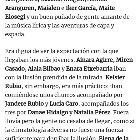
Aranguren, Maialen
e
Iker García, Maite
Elosegi
y un buen puñado de gente amante de
la música lírica y las aventuras de capa y
espada.
Era digna de ver la expectación con la que
llegaban los más jóvenes.
Ainara Agirre, Miren
Casado, Alaia Bilbao
y
Enara Etxebarria
iban
con la ilusión prendida de la mirada.
Kelsier
Rubio
, sin embargo, era más práctico: iban
comiéndose unos churros acompañado por
Jandere Rubio
y
Lucía Caro
, acompañados los
tres por
Danae Hidalgo
y
Natalia Pérez
. Fuera
llovía pero la gente no cesaba de llegar, como si
la climatología adversa no fuese una fuerza
suficiente para derribar la ilusión.
Elena de la