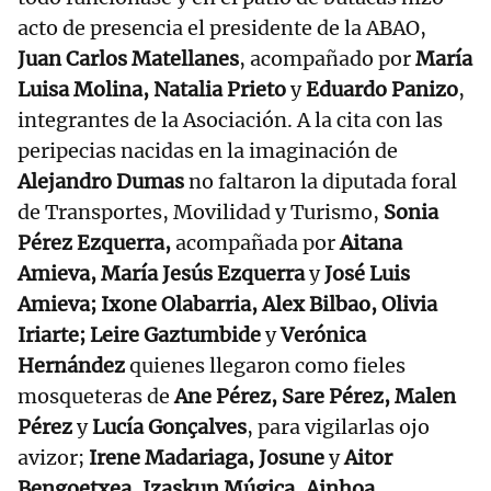
acto de presencia el presidente de la ABAO,
Juan Carlos Matellanes
, acompañado por
María
Luisa Molina, Natalia Prieto
y
Eduardo Panizo
,
integrantes de la Asociación. A la cita con las
peripecias nacidas en la imaginación de
Alejandro Dumas
no faltaron la diputada foral
de Transportes, Movilidad y Turismo,
Sonia
Pérez Ezquerra,
acompañada por
Aitana
Amieva, María Jesús Ezquerra
y
José Luis
Amieva; Ixone Olabarria, Alex Bilbao, Olivia
Iriarte; Leire Gaztumbide
y
Verónica
Hernández
quienes llegaron como fieles
mosqueteras de
Ane Pérez, Sare Pérez, Malen
Pérez
y
Lucía Gonçalves
, para vigilarlas ojo
avizor;
Irene Madariaga, Josune
y
Aitor
Bengoetxea, Izaskun Múgica, Ainhoa