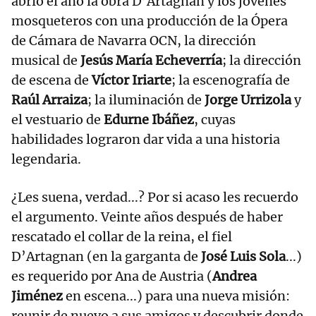
abrió el año la obra D’Artagnan y los jóvenes
mosqueteros con una producción de la Ópera
de Cámara de Navarra OCN, la dirección
musical de
Jesús María Echeverría
; la dirección
de escena de
Víctor Iriarte
; la escenografía de
Raúl Arraiza
; la iluminación de
Jorge Urrizola
y
el vestuario de
Edurne Ibáñez
, cuyas
habilidades lograron dar vida a una historia
legendaria.
¿Les suena, verdad...? Por si acaso les recuerdo
el argumento. Veinte años después de haber
rescatado el collar de la reina, el fiel
D’Artagnan (en la garganta de
José Luis Sola
...)
es requerido por Ana de Austria (
Andrea
Jiménez
en escena...) para una nueva misión:
reunir de nuevo a sus amigos y descubrir donde