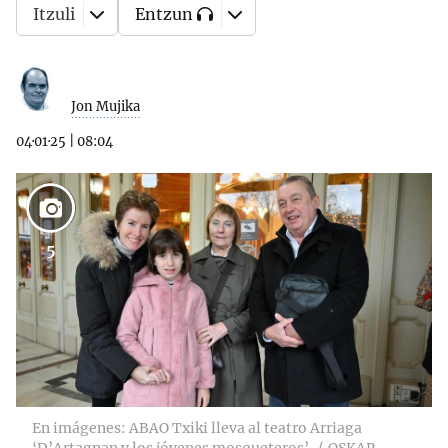
Itzuli
Entzun
Jon Mujika
04·01·25
|
08:04
5
En imágenes: ABAO Txiki lleva al teatro Arriaga