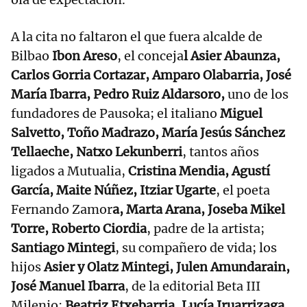
A la cita no faltaron el que fuera alcalde de
Bilbao
Ibon Areso
, el conceja
l Asier Abaunza,
Carlos Gorria Cortazar, Amparo Olabarria, José
María Ibarra, Pedro Ruiz Aldarsoro,
uno de los
fundadores de Pausoka; el italiano
Miguel
Salvetto, Toño Madrazo, María Jesús Sánchez
Tellaeche, Natxo Lekunberri
, tantos años
ligados a Mutualia,
Cristina Mendia, Agustí
García, Maite Núñez, Itziar Ugarte
, el poeta
Fernando Zamor
a, Marta Arana, Joseba Mikel
Torre, Roberto Ciordia
, padre de la artista;
Santiago Mintegi
, su compañero de vida; los
hijos
Asier y Olatz Mintegi, Julen Amundarain,
José Manuel Ibarra
, de la editorial Beta III
Milenio;
Beatriz Etxebarria, Lucía Iruarrizaga,