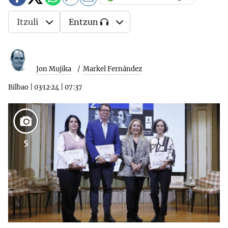
Itzuli
Entzun
Jon Mujika
Markel Fernández
Bilbao
|
03·12·24
|
07:37
5