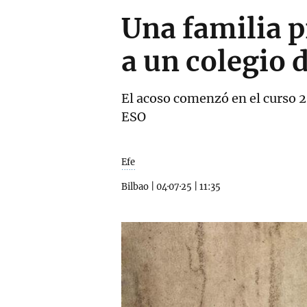
Una familia 
a un colegio 
El acoso comenzó en el curso 2
ESO
Efe
Bilbao
|
04·07·25
|
11:35