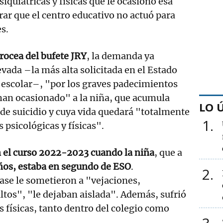
siquiátricas y físicas que le ocasionó esa
rar que el centro educativo no actuó para
s.
rocea del bufete JRY
, la demanda ya
evada –la más alta solicitada en el Estado
 escolar–, "por los graves padecimientos
 han ocasionado" a la niña, que acumula
LO 
de suicidio y cuya vida quedará "totalmente
1
 psicológicas y físicas".
 el curso 2022-2023 cuando la niña
, que a
ños, estaba en segundo de ESO
.
2
ase le sometieron a "vejaciones,
ltos", "le dejaban aislada". Además, sufrió
s físicas, tanto dentro del colegio como