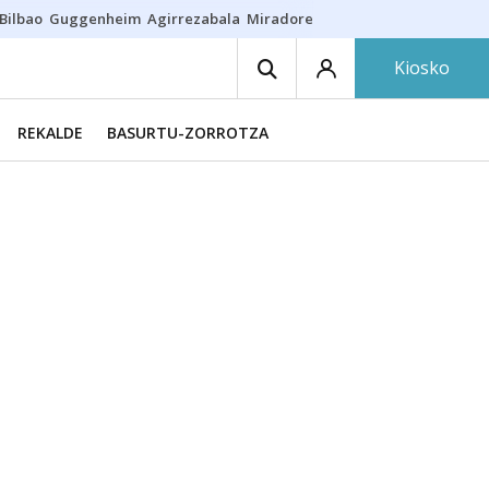
Bilbao
Guggenheim
Agirrezabala
Miradores en Bilbao
Arrese
Sequí
Kiosko
REKALDE
BASURTU-ZORROTZA