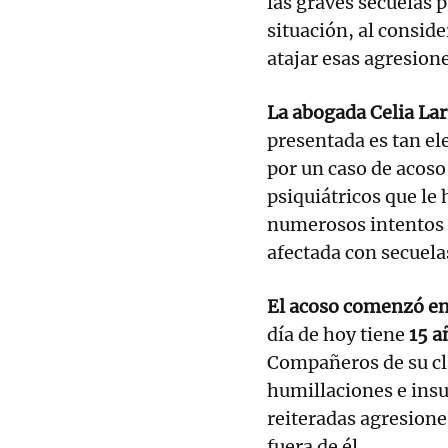
las graves secuelas p
situación, al conside
atajar esas agresione
La abogada Celia Lar
presentada es tan el
por un caso de acoso
psiquiátricos que le
numerosos intentos 
afectada con secuelas
El acoso comenzó en
día de hoy tiene
15 a
Compañeros de su cl
humillaciones e insu
reiteradas agresione
fuera de él.