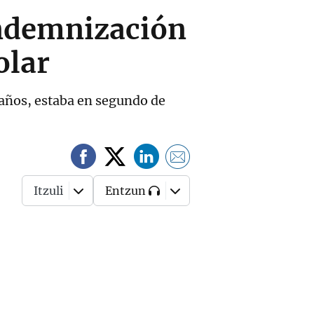
indemnización
olar
 años, estaba en segundo de
Itzuli
Entzun