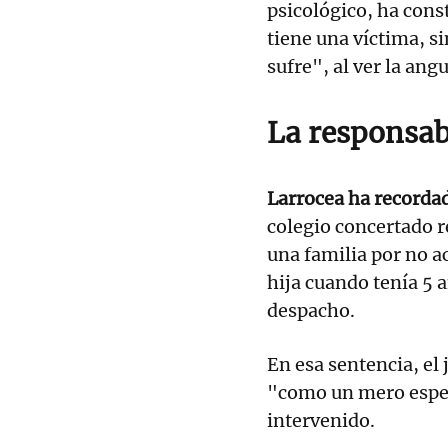
psicológico, ha cons
tiene una víctima, s
sufre", al ver la ang
La responsabi
Larrocea ha recorda
colegio concertado r
una familia por no ac
hija cuando tenía 5 
despacho.
En esa sentencia, el
"como un mero espect
intervenido.