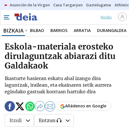
Asunción de la Virgen
Casa Targaryen
Gaztelugatxe
Athletic
Kiosko
BIZKAIA
BILBAO
BARRIOS
ARRATIA
DURANGALDEA
Eskola-materiala erosteko
dirulaguntzak abiarazi ditu
Galdakaok
Ikasturte hasieran eskatu ahal izango dira
laguntzak, irailean, eta ekainaren 1etik aurrera
egindako gastuak kontuan hartuko dira
Añádenos en Google
Itzuli
Entzun