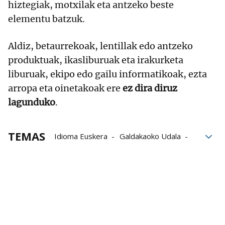
hiztegiak, motxilak eta antzeko beste
elementu batzuk.
Aldiz, betaurrekoak, lentillak edo antzeko
produktuak, ikasliburuak eta irakurketa
liburuak, ekipo edo gailu informatikoak, ezta
arropa eta oinetakoak ere
ez dira diruz
lagunduko
.
TEMAS
Idioma Euskera
Galdakaoko Udala
Dirulaguntzak
Eskola