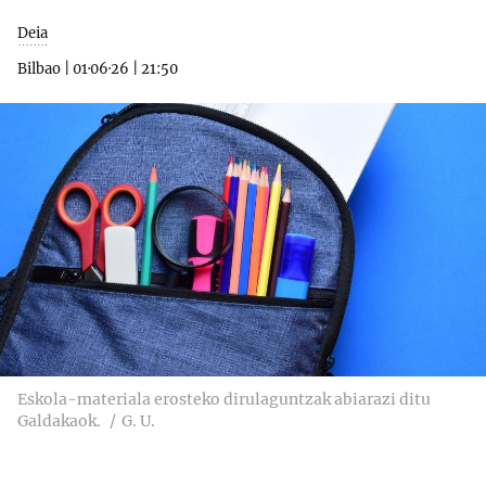
Deia
Bilbao
|
01·06·26
|
21:50
Eskola-materiala erosteko dirulaguntzak abiarazi ditu
Galdakaok.
G. U.