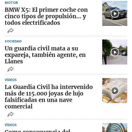
MOTOR
BMW X5: El primer coche con
cinco tipos de propulsión… y
todos electrificados
SOCIEDAD
Un guardia civil mata a su
expareja, también agente, en
Llanes
VÍDEOS
La Guardia Civil ha intervenido
más de 115.000 joyas de lujo
falsificadas en una nave
comercial
VÍDEOS