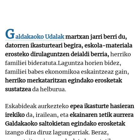
G
aldakaoko Udalak
martxan jarri berri du,
datorren ikasturteari begira, eskola-materiala
erosteko dirulaguntzen deialdi berria,
herriko
familiei bideratuta.Laguntza horien bidez,
familiei babes ekonomikoa eskaintzeaz gain,
herriko merkataritzan egindako erosketak
sustatzea
da helburua.
Eskabideak aurkezteko
epea ikasturte hasieran
irekiko
da, irailean, eta
ekainaren 1etik aurrera
Galdakaoko saltokietan egindako erosketak
izango dira diruz lagungarriak. Beraz,