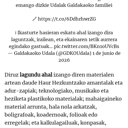
emango dizkie Udalak Galdakaoko familiei
🔗
https://t.co/6DdhrhwrZG
ℹ️ Ikasturte hasieran eskatu ahal izango dira
laguntzak, irailean, eta ekainaren 1etik aurrera
egindako gastuak…
pic.twitter.com/BKn1oUVcBs
— Galdakaoko Udala (@GDKOUdala)
1 de junio de
2026
Diruz
lagundu ahal
izango diren materialen
artean daude Haur Hezkuntzako amantalak eta
adur-zapiak; teknologiako, musikako eta
heziketa plastikoko materialak; mahaigaineko
material arrunta, hala nola arkatzak,
boligrafoak, koadernoak, folioak edo
erregelak; eta kalkulagailuak, konpasak,