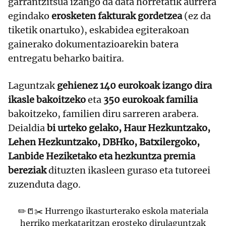
garrantzitsua izango da data horretatik aurrera
egindako
erosketen fakturak gordetzea
(ez da
tiketik onartuko), eskabidea egiterakoan
gainerako dokumentazioarekin batera
entregatu beharko baitira.
Laguntzak
gehienez 140 eurokoak
izango dira
ikasle bakoitzeko
eta
350 eurokoak familia
bakoitzeko, familien diru sarreren arabera.
Deialdia
bi urteko gelako, Haur Hezkuntzako,
Lehen Hezkuntzako, DBHko, Batxilergoko,
Lanbide Heziketako eta hezkuntza premia
bereziak
dituzten ikasleen guraso eta tutoreei
zuzenduta dago.
✏️📒✂️ Hurrengo ikasturterako eskola materiala
herriko merkataritzan erosteko dirulaguntzak