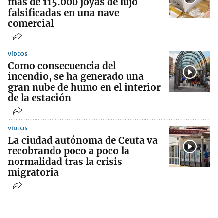
más de 115.000 joyas de lujo
falsificadas en una nave
comercial
VÍDEOS
Como consecuencia del
incendio, se ha generado una
gran nube de humo en el interior
de la estación
VÍDEOS
La ciudad autónoma de Ceuta va
recobrando poco a poco la
normalidad tras la crisis
migratoria