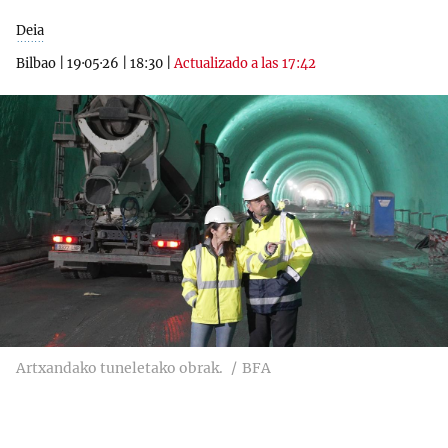
Deia
Bilbao
|
19·05·26
|
18:30
|
Actualizado a las 17:42
Artxandako tuneletako obrak.
BFA