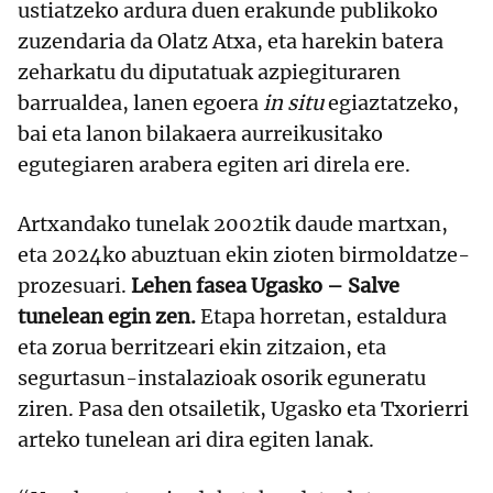
ustiatzeko ardura duen erakunde publikoko
zuzendaria da Olatz Atxa, eta harekin batera
zeharkatu du diputatuak azpiegituraren
barrualdea, lanen egoera
in situ
egiaztatzeko,
bai eta lanon bilakaera aurreikusitako
egutegiaren arabera egiten ari direla ere.
Artxandako tunelak 2002tik daude martxan,
eta 2024ko abuztuan ekin zioten birmoldatze-
prozesuari.
Lehen fasea Ugasko – Salve
tunelean egin zen.
Etapa horretan, estaldura
eta zorua berritzeari ekin zitzaion, eta
segurtasun-instalazioak osorik eguneratu
ziren. Pasa den otsailetik, Ugasko eta Txorierri
arteko tunelean ari dira egiten lanak.