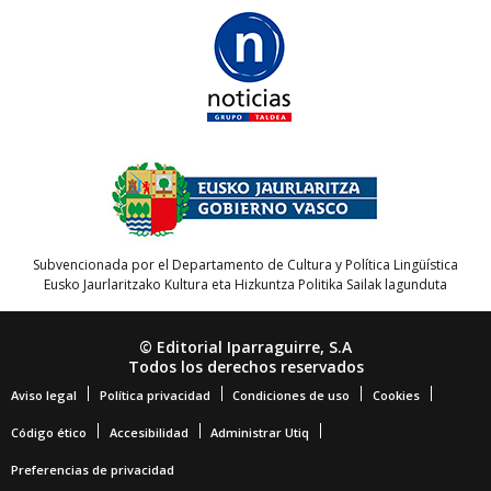
Subvencionada por el Departamento de Cultura y Política Lingüística
Eusko Jaurlaritzako Kultura eta Hizkuntza Politika Sailak lagunduta
© Editorial Iparraguirre, S.A
Todos los derechos reservados
Aviso legal
Política privacidad
Condiciones de uso
Cookies
Código ético
Accesibilidad
Administrar Utiq
Preferencias de privacidad