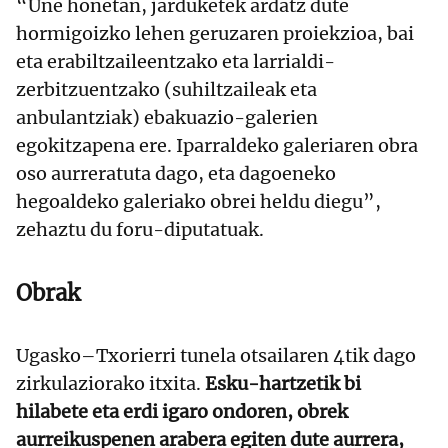
“Une honetan, jarduketek ardatz dute
hormigoizko lehen geruzaren proiekzioa, bai
eta erabiltzaileentzako eta larrialdi-
zerbitzuentzako (suhiltzaileak eta
anbulantziak) ebakuazio-galerien
egokitzapena ere. Iparraldeko galeriaren obra
oso aurreratuta dago, eta dagoeneko
hegoaldeko galeriako obrei heldu diegu”,
zehaztu du foru-diputatuak.
Obrak
Ugasko–Txorierri tunela otsailaren 4tik dago
zirkulaziorako itxita.
Esku-hartzetik bi
hilabete eta erdi igaro ondoren, obrek
aurreikuspenen arabera egiten dute aurrera,