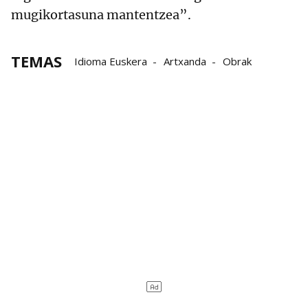
mugikortasuna mantentzea”.
TEMAS
Idioma Euskera
Artxanda
Obrak