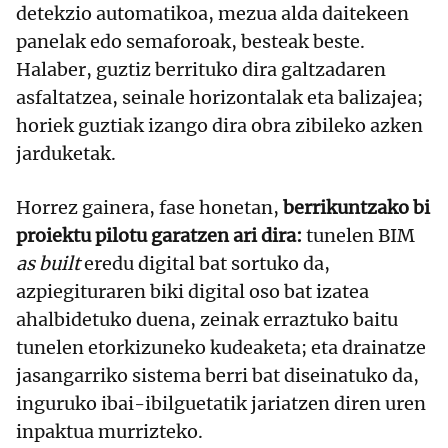
detekzio automatikoa, mezua alda daitekeen
panelak edo semaforoak, besteak beste.
Halaber, guztiz berrituko dira galtzadaren
asfaltatzea, seinale horizontalak eta balizajea;
horiek guztiak izango dira obra zibileko azken
jarduketak.
Horrez gainera, fase honetan,
berrikuntzako bi
proiektu pilotu garatzen ari dira:
tunelen BIM
as built
eredu digital bat sortuko da,
azpiegituraren biki digital oso bat izatea
ahalbidetuko duena, zeinak erraztuko baitu
tunelen etorkizuneko kudeaketa; eta drainatze
jasangarriko sistema berri bat diseinatuko da,
inguruko ibai-ibilguetatik jariatzen diren uren
inpaktua murrizteko.