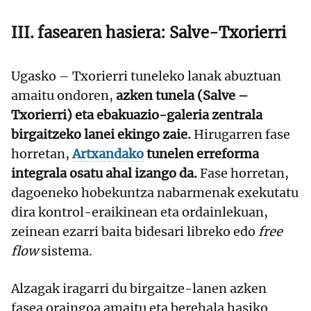
III. fasearen hasiera: Salve-Txorierri
Ugasko – Txorierri tuneleko lanak abuztuan
amaitu ondoren,
azken tunela (Salve –
Txorierri) eta ebakuazio-galeria zentrala
birgaitzeko lanei ekingo zaie.
Hirugarren fase
horretan,
Artxandako
tunelen erreforma
integrala osatu ahal izango da.
Fase horretan,
dagoeneko hobekuntza nabarmenak exekutatu
dira kontrol-eraikinean eta ordainlekuan,
zeinean ezarri baita bidesari libreko edo
free
flow
sistema.
Alzagak iragarri du birgaitze-lanen azken
fasea oraingoa amaitu eta berehala hasiko