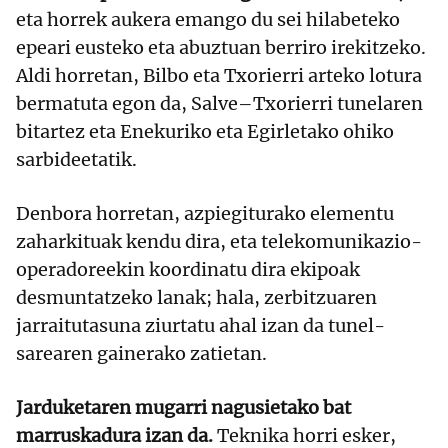
eta horrek aukera emango du sei hilabeteko
epeari eusteko eta abuztuan berriro irekitzeko.
Aldi horretan, Bilbo eta Txorierri arteko lotura
bermatuta egon da, Salve–Txorierri tunelaren
bitartez eta Enekuriko eta Egirletako ohiko
sarbideetatik.
Denbora horretan, azpiegiturako elementu
zaharkituak kendu dira, eta telekomunikazio-
operadoreekin koordinatu dira ekipoak
desmuntatzeko lanak; hala, zerbitzuaren
jarraitutasuna ziurtatu ahal izan da tunel-
sarearen gainerako zatietan.
Jarduketaren mugarri nagusietako bat
marruskadura izan da.
Teknika horri esker,