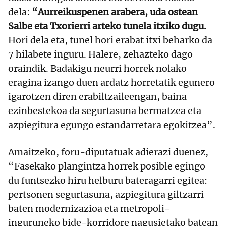
dela:
“Aurreikuspenen arabera, uda ostean
Salbe eta Txorierri arteko tunela itxiko dugu.
Hori dela eta, tunel hori erabat itxi beharko da
7 hilabete inguru. Halere, zehazteko dago
oraindik. Badakigu neurri horrek nolako
eragina izango duen ardatz horretatik egunero
igarotzen diren erabiltzaileengan, baina
ezinbestekoa da segurtasuna bermatzea eta
azpiegitura egungo estandarretara egokitzea”.
Amaitzeko, foru-diputatuak adierazi duenez,
“Fasekako plangintza horrek posible egingo
du funtsezko hiru helburu bateragarri egitea:
pertsonen segurtasuna, azpiegitura giltzarri
baten modernizazioa eta metropoli-
inguruneko bide-korridore nagusietako batean