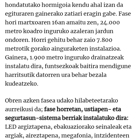
hondatutako hormigoia kendu ahal izan da
egituraren gainerako zatiari eragin gabe. Fase
hori martxoaren 16an amaitu zen, 24.000
metro koadro inguruko azaleran jardun
ondoren. Horri gehitu behar zaio 7.800
metrotik gorako ainguraketen instalazioa.
Gainera, 1.900 metro inguruko drainatzeak
instalatu dira, funtsezkoak baitira mendigune
harritsutik datorren ura behar bezala
kudeatzeko.
Obren azken fasea udako hilabeteetarako
aurreikusi da;
fase horretan, ustiapen- eta
segurtasun-sistema berriak instalatuko dira:
LED argiztapena, ebakuaziorako seinaleak eta
argiak, aireztapena, megafonia, intzidenteen