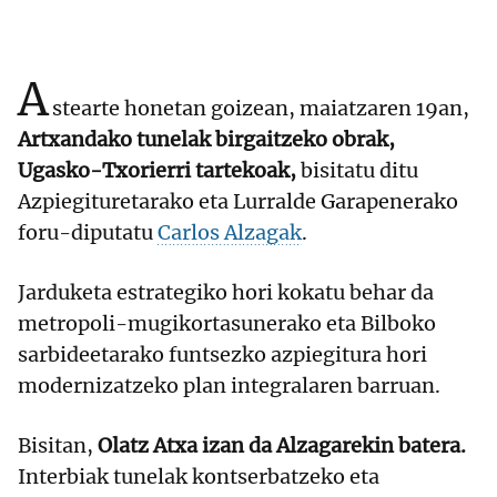
A
stearte honetan goizean, maiatzaren 19an,
Artxandako tunelak birgaitzeko obrak,
Ugasko-Txorierri tartekoak,
bisitatu ditu
Azpiegituretarako eta Lurralde Garapenerako
foru-diputatu
Carlos Alzagak
.
Jarduketa estrategiko hori kokatu behar da
metropoli-mugikortasunerako eta Bilboko
sarbideetarako funtsezko azpiegitura hori
modernizatzeko plan integralaren barruan.
Bisitan,
Olatz Atxa izan da Alzagarekin batera.
Interbiak tunelak kontserbatzeko eta