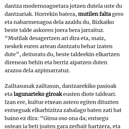
dantza modernoagoetara jotzen dutela uste du
dantzariak. Horrekin batera,
mutilen falta
gero
eta nabarmenagoa dela azaldu du, Bizkaiko
beste talde askoren joera bera jarraituz.
“Mutilak desagertzen ari dira eta, maiz,
neskek euren artean dantzatu behar izaten
dute”, deitoratu du, beste taldeekin elkartzen
direnean behin eta berriz aipatzen duten
arazoa dela azpimarratuz.
Zailtasunak zailtasun, dantzarekiko pasioak
eta
lagunarteko giroak
eusten diote taldeari.
Izan ere, kultur etxean astero egiten dituzten
entseguak elkarbizitza zabalago baten zati bat
baino ez dira: “Giroa oso ona da; entsegu
ostean ia beti joaten gara zerbait hartzera, eta