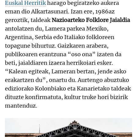
Euskal Herritik
harago begiratzeko aukera
eman dio Alkartasunari. Izan ere, 1986az
geroztik, taldeak
Nazioarteko Folklore Jaialdia
antolatzen du, Lamera parkea Mexiko,
Argentina, Serbia edo Italiako folkloreen
topagune bihurtuz. Gaizkaren arabera,
publikoaren erantzuna “oso ona” izaten da
beti, jaialdiaren izaera herrikoiari esker.
“Kalean egiteak, Lameran bertan, jende asko
erakartzen du”, onartu du. Aurtengo abuztuko
ediziorako Kolonbiako eta Kanarietako taldeak
dituzte konfirmatuta, kultur truke hori bizirik
mantenduz.