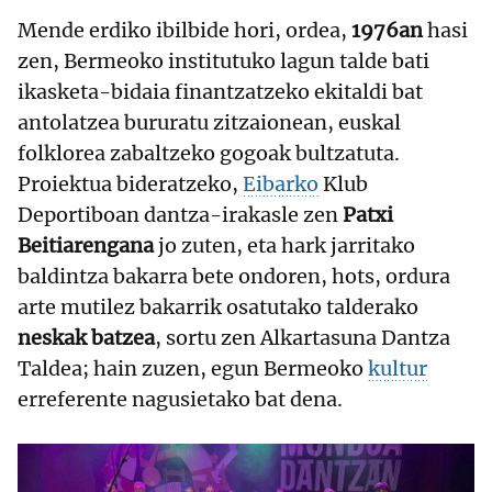
Mende erdiko ibilbide hori, ordea,
1976an
hasi
zen, Bermeoko institutuko lagun talde bati
ikasketa-bidaia finantzatzeko ekitaldi bat
antolatzea bururatu zitzaionean, euskal
folklorea zabaltzeko gogoak bultzatuta.
Proiektua bideratzeko,
Eibarko
Klub
Deportiboan dantza-irakasle zen
Patxi
Beitiarengana
jo zuten, eta hark jarritako
baldintza bakarra bete ondoren, hots, ordura
arte mutilez bakarrik osatutako talderako
neskak batzea
, sortu zen Alkartasuna Dantza
Taldea; hain zuzen, egun Bermeoko
kultur
erreferente nagusietako bat dena.