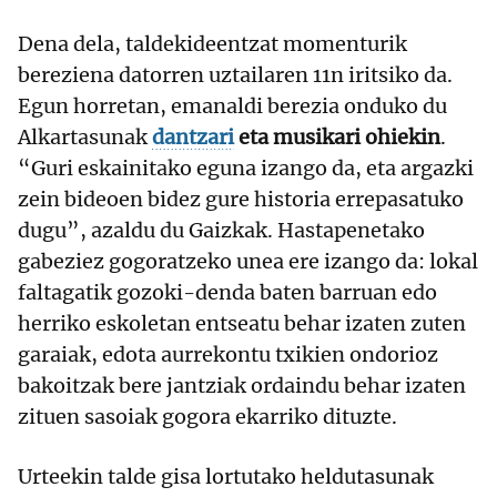
Dena dela, taldekideentzat momenturik
bereziena datorren uztailaren 11n iritsiko da.
Egun horretan, emanaldi berezia onduko du
Alkartasunak
dantzari
eta musikari ohiekin
.
“Guri eskainitako eguna izango da, eta argazki
zein bideoen bidez gure historia errepasatuko
dugu”, azaldu du Gaizkak. Hastapenetako
gabeziez gogoratzeko unea ere izango da: lokal
faltagatik gozoki-denda baten barruan edo
herriko eskoletan entseatu behar izaten zuten
garaiak, edota aurrekontu txikien ondorioz
bakoitzak bere jantziak ordaindu behar izaten
zituen sasoiak gogora ekarriko dituzte.
Urteekin talde gisa lortutako heldutasunak