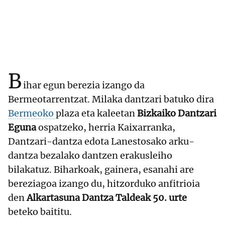
B
ihar egun berezia izango da
Bermeotarrentzat. Milaka dantzari batuko dira
Bermeoko
plaza eta kaleetan
Bizkaiko Dantzari
Eguna
ospatzeko, herria Kaixarranka,
Dantzari-dantza edota Lanestosako arku-
dantza bezalako dantzen erakusleiho
bilakatuz. Biharkoak, gainera, esanahi are
bereziagoa izango du, hitzorduko anfitrioia
den
Alkartasuna Dantza Taldeak 50. urte
beteko baititu.