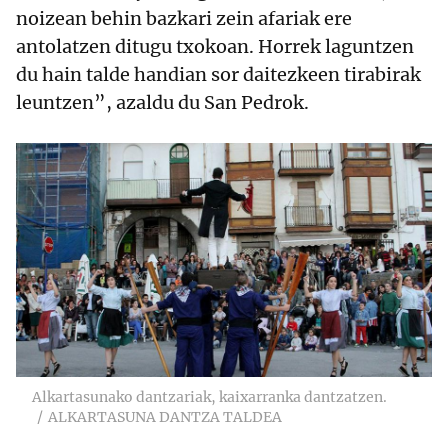
noizean behin bazkari zein afariak ere
antolatzen ditugu txokoan. Horrek laguntzen
du hain talde handian sor daitezkeen tirabirak
leuntzen”, azaldu du San Pedrok.
Alkartasunako dantzariak, kaixarranka dantzatzen.
ALKARTASUNA DANTZA TALDEA