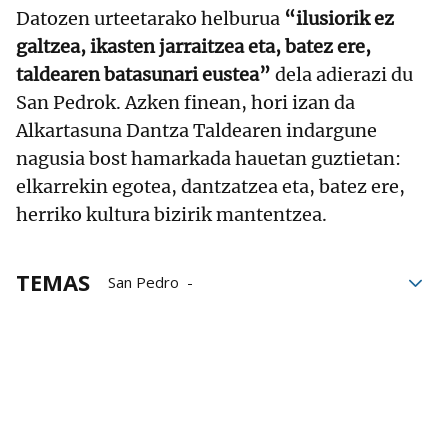
Datozen urteetarako helburua
“ilusiorik ez
galtzea, ikasten jarraitzea eta, batez ere,
taldearen batasunari eustea”
dela adierazi du
San Pedrok. Azken finean, hori izan da
Alkartasuna Dantza Taldearen indargune
nagusia bost hamarkada hauetan guztietan:
elkarrekin egotea, dantzatzea eta, batez ere,
herriko kultura bizirik mantentzea.
TEMAS
San Pedro
Bizkaiko Dantzarien Biltzarra
Bermeo
Kultura
Euskal Herria
relevo generacional
pandemia
Folklore
Eibar
Dantzas
Dantzaris
Dantzariak
Dantza