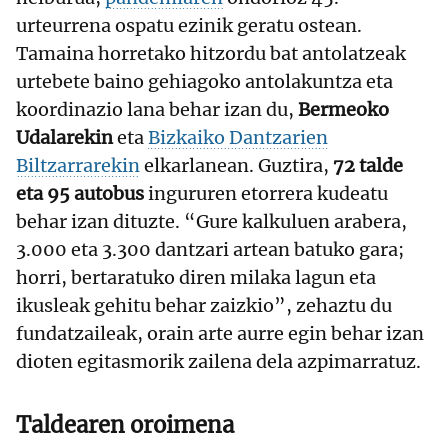
urteurrena ospatu ezinik geratu ostean.
Tamaina horretako hitzordu bat antolatzeak
urtebete baino gehiagoko antolakuntza eta
koordinazio lana behar izan du,
Bermeoko
Udalarekin
eta
Bizkaiko Dantzarien
Biltzarrarekin
elkarlanean. Guztira,
72 talde
eta 95 autobus
ingururen etorrera kudeatu
behar izan dituzte. “Gure kalkuluen arabera,
3.000 eta 3.300 dantzari artean batuko gara;
horri, bertaratuko diren milaka lagun eta
ikusleak gehitu behar zaizkio”, zehaztu du
fundatzaileak, orain arte aurre egin behar izan
dioten egitasmorik zailena dela azpimarratuz.
Taldearen oroimena