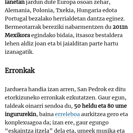
lanetan
jardun dute Europa osoan zehar,
Alemania, Polonia, Txekia, Hungaria edota
Portugal bezalako herrialdetan dantza eginez.
Bermeotarrak bereziki nabarmentzen du
2011n
Mexikora
egindako bidaia, itsasoz bestaldera
lehen aldiz joan eta bi jaialditan parte hartu
izanagatik.
Erronkak
Jarduera handia izan arren, San Pedrok ez ditu
etorkizuneko erronkak ezkutatzen. Gaur egun,
taldeak oinarri sendoa du,
50 heldu eta 80 ume
ingururekin
, baina
erreleboa
aurkitzea gero eta
konplexuagoa da; izan ere, gaur egungo
“eskaintza itzela” dela eta, umeek musika eta