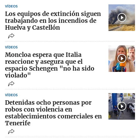
VÍDEOS
Los equipos de extinción siguen
trabajando en los incendios de
Huelva y Castellón
VÍDEOS
Moncloa espera que Italia
reaccione y asegura que el
espacio Schengen "no ha sido
violado"
VÍDEOS
Detenidas ocho personas por
robos con violencia en
establecimientos comerciales en
Tenerife