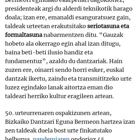
presidenteak argi du alderdi teknikotik harago
doala; izan ere, emanaldi esanguratsuez gain,
taldeak urteetan erakutsitako
seriotasuna eta
formaltasuna
nabarmentzen ditu. “Gauzak
hobeto ala okerrago egin ahal izan ditugu,
baina beti-beti ilusio handiz eta
fundamentuz”, azaldu du dantzariak. Hain
zuzen ere, oinarri sendo horri esker, euskal
dantzak ikertu, zaindu eta transmititzeko urte
luzez egindako lanak aitortza eman dio
taldeari herriko kultur eragileen artean.
50. urteurrenaren ospakizunen artean,
Bizkaiko Dantzari Eguna Bermeon hartzea izan
zen taldeak duela bost urte finkatutako
helburua,
pandemiaren
ondorioz 45.