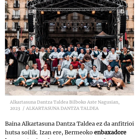
Alkartasuna Dantza Taldea Bilboko Aste Nagusian,
2023
ALKARTASUNA DANTZA TALDEA
Baina Alkartasuna Dantza Taldea ez da anfitrioi
hutsa soilik. Izan ere, Bermeoko
enbaxadore