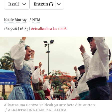
Itzuli
Entzun
Natale Murray
NTM
16·05·26
|
16:43
|
Actualizado a las 10:08
Alkartasuna Dantza Taldeak 50 urte bete ditu aurten.
ALKARTASUNA DANTZA TALDEA