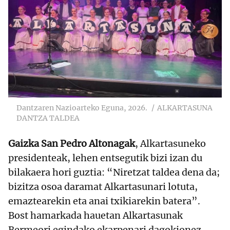
Dantzaren Nazioarteko Eguna, 2026.
ALKARTASUNA
DANTZA TALDEA
Gaizka San Pedro Altonagak
, Alkartasuneko
presidenteak, lehen entsegutik bizi izan du
bilakaera hori guztia: “Niretzat taldea dena da;
bizitza osoa daramat Alkartasunari lotuta,
emaztearekin eta anai txikiarekin batera”.
Bost hamarkada hauetan Alkartasunak
Bermeori egindako ekarpenari dagokionez,