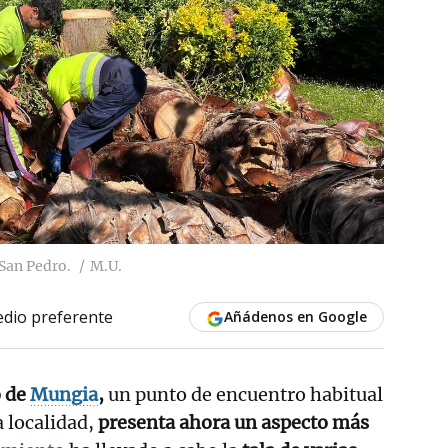
 San Pedro.
M.U.
dio preferente
Añádenos en Google
o de
Mungia
,
un punto de encuentro habitual
a localidad,
presenta ahora un aspecto más