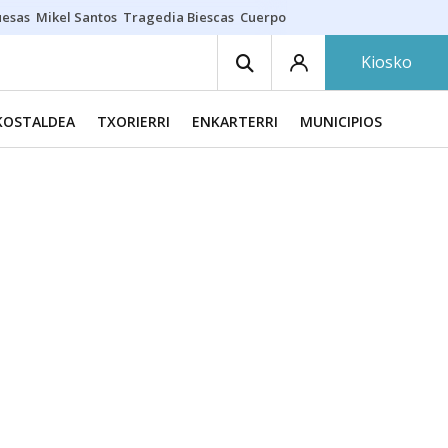
uesas
Mikel Santos
Tragedia Biescas
Cuerpo ría
Inmigración Bizkaia
Kiosko
KOSTALDEA
TXORIERRI
ENKARTERRI
MUNICIPIOS