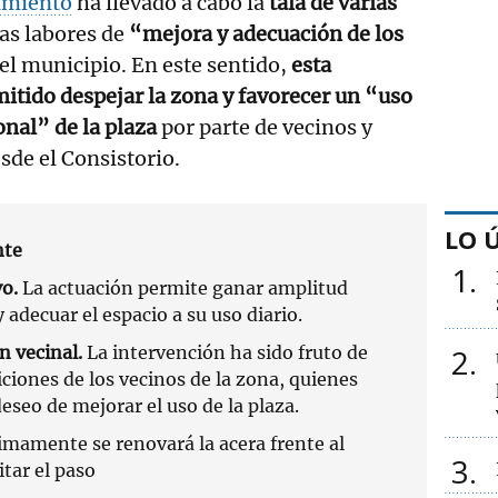
amiento
ha llevado a cabo la
tala de varias
las labores de
“mejora y adecuación de los
el municipio. En este sentido,
esta
itido despejar la zona y favorecer un “uso
nal” de la plaza
por parte de vecinos y
sde el Consistorio.
LO 
nte
1
vo.
La actuación permite ganar amplitud
y adecuar el espacio a su uso diario.
n vecinal.
La intervención ha sido fruto de
2
iciones de los vecinos de la zona, quienes
seo de mejorar el uso de la plaza.
mamente se renovará la acera frente al
3
itar el paso