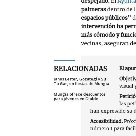
despejado.
El
Ayunt
palmeras
dentro de 
espacios públicos”
d
intervención ha perm
más cómodo y funcio
vecinas, aseguran de
RELACIONADAS
El apu
Objeti
Janus Lester, Gozategi y Su
Ta Gar, en fiestas de Mungia
visual 
Mungia ofrece descuentos
Petició
para jóvenes en Olalde
las pet
han expresado su de
Accesibilidad.
Próxi
número 1 para facil