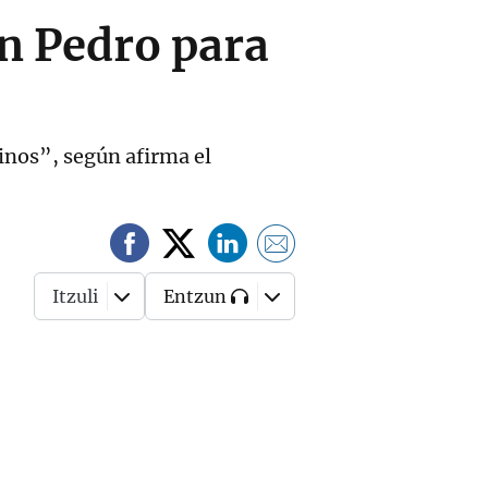
an Pedro para
cinos”, según afirma el
Itzuli
Entzun