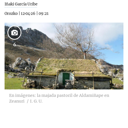
Iñaki García Uribe
Orozko
|
12·04·26
|
09:21
6
En imágenes: la majada pastoril de Aldamiñape en
Zeanuri
I. G. U.