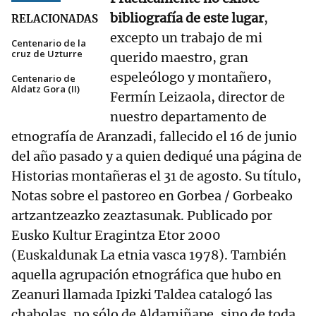
bibliografía de este lugar
,
RELACIONADAS
excepto un trabajo de mi
Centenario de la
cruz de Uzturre
querido maestro, gran
espeleólogo y montañero,
Centenario de
Aldatz Gora (II)
Fermín Leizaola, director de
nuestro departamento de
etnografía de Aranzadi, fallecido el 16 de junio
del año pasado y a quien dediqué una página de
Historias montañeras el 31 de agosto. Su título,
Notas sobre el pastoreo en Gorbea / Gorbeako
artzantzeazko zeaztasunak. Publicado por
Eusko Kultur Eragintza Etor 2000
(Euskaldunak La etnia vasca 1978). También
aquella agrupación etnográfica que hubo en
Zeanuri llamada Ipizki Taldea catalogó las
chabolas, no sólo de Aldamiñape, sino de toda