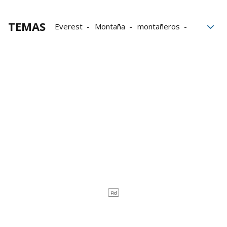
TEMAS
Everest
Montaña
montañeros
Gente
Historias montañeras