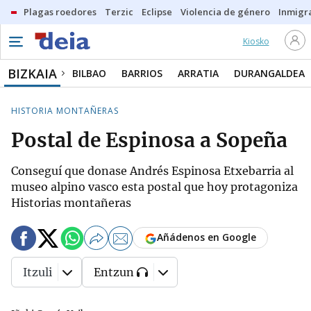
Plagas roedores
Terzic
Eclipse
Violencia de género
Inmigra
Kiosko
BIZKAIA
BILBAO
BARRIOS
ARRATIA
DURANGALDEA
HISTORIA MONTAÑERAS
Postal de Espinosa a Sopeña
Conseguí que donase Andrés Espinosa Etxebarria al
museo alpino vasco esta postal que hoy protagoniza
Historias montañeras
Añádenos en Google
Itzuli
Entzun