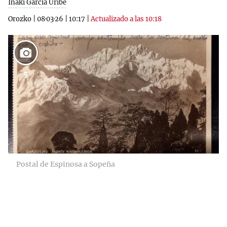
Iñaki García Uribe
Orozko
|
08·03·26
|
10:17
|
Actualizado a las 10:18
5
Postal de Espinosa a Sopeña