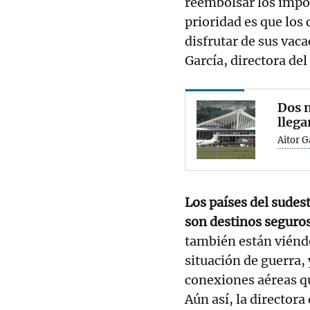
reembolsar los impor
prioridad es que los 
disfrutar de sus vac
García, directora de
Dos n
llega
Aitor 
Los países del sudes
son destinos seguro
también están viénd
situación de guerra,
conexiones aéreas q
Aún así, la director