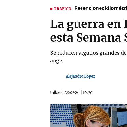
Retenciones kilométri
TRÁFICO
La guerra en I
esta Semana 
Se reducen algunos grandes de
auge
Alejandro López
Bilbao
|
29·03·26
|
16:30