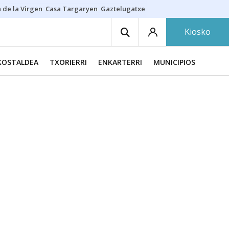
 de la Virgen
Casa Targaryen
Gaztelugatxe
Athletic
Aste Nagusia
C
Kiosko
KOSTALDEA
TXORIERRI
ENKARTERRI
MUNICIPIOS