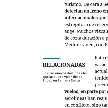
turismo. De cara a 
detectan un freno e
internacionales
que 
estrepitosa de reser
auge. Muchos vizcain
de corta duración o p
Mediterráneo, con E
Esta e
RELACIONADAS
vacac
actual
Los tres nuevos destinos a los
que se puede volar desde
tenid
Bilbao en Semana Santa
precio
vuelos, en parte por
aerolíneas han reaju
en conflicto, sino t