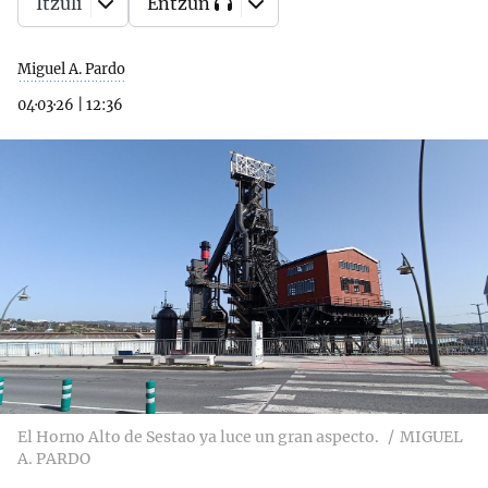
Itzuli
Entzun
Miguel A. Pardo
04·03·26
|
12:36
El Horno Alto de Sestao ya luce un gran aspecto.
MIGUEL
A. PARDO