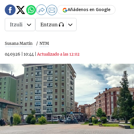
Añádenos en Google
Itzuli
Entzun
Susana Martín
NTM
04·03·26
|
10:44
|
Actualizado a las 12:02