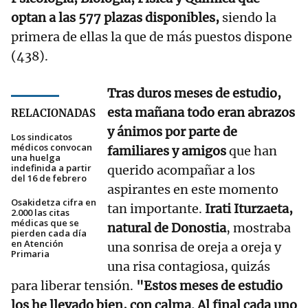
optan a las 577 plazas disponibles,
siendo la
primera de ellas la que de más puestos dispone
(438).
Tras duros meses de estudio,
esta mañana todo eran abrazos
RELACIONADAS
y ánimos por parte de
Los sindicatos
médicos convocan
familiares y amigos
que han
una huelga
indefinida a partir
querido acompañar a los
del 16 de febrero
aspirantes en este momento
Osakidetza cifra en
tan importante.
Irati Iturzaeta,
2.000 las citas
médicas que se
natural de Donostia
, mostraba
pierden cada día
en Atención
una sonrisa de oreja a oreja y
Primaria
una risa contagiosa, quizás
para liberar tensión.
"Estos meses de estudio
los he llevado bien, con calma. Al final cada uno