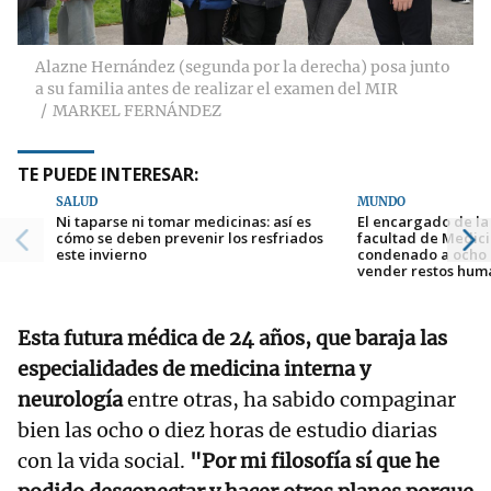
Alazne Hernández (segunda por la derecha) posa junto
a su familia antes de realizar el examen del MIR
MARKEL FERNÁNDEZ
TE PUEDE INTERESAR:
SALUD
MUNDO
Ni taparse ni tomar medicinas: así es
El encargado de la
cómo se deben prevenir los resfriados
facultad de Medic
este invierno
condenado a ocho 
vender restos hum
Esta futura médica de 24 años, que baraja las
especialidades de medicina interna y
neurología
entre otras, ha sabido compaginar
bien las ocho o diez horas de estudio diarias
con la vida social.
"Por mi filosofía sí que he