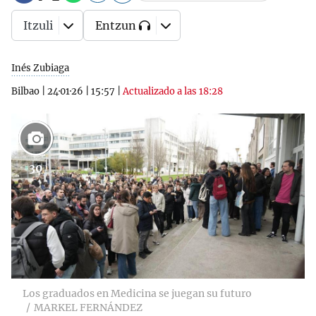
Itzuli
Entzun
Inés Zubiaga
Bilbao
|
24·01·26
|
15:57
|
Actualizado a las 18:28
30
Los graduados en Medicina se juegan su futuro
MARKEL FERNÁNDEZ