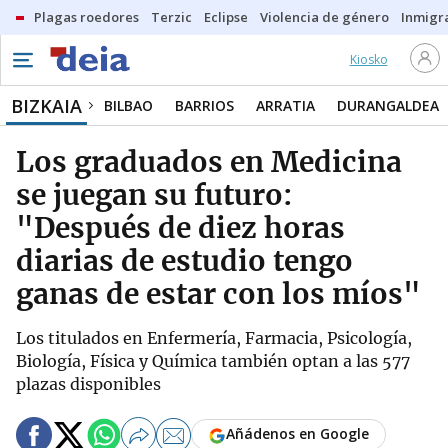
Plagas roedores
Terzic
Eclipse
Violencia de género
Inmigra
Kiosko
BIZKAIA
BILBAO
BARRIOS
ARRATIA
DURANGALDEA
Los graduados en Medicina
se juegan su futuro:
"Después de diez horas
diarias de estudio tengo
ganas de estar con los míos"
Los titulados en Enfermería, Farmacia, Psicología,
Biología, Física y Química también optan a las 577
plazas disponibles
Añádenos en Google