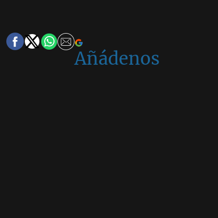
Añádenos
en
Google