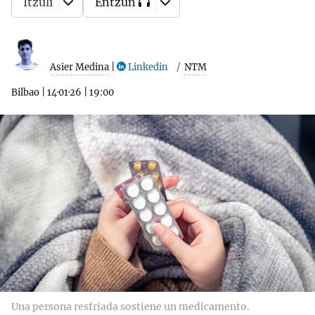
Itzuli
Entzun
Asier Medina
|
Linkedin
NTM
Bilbao
|
14·01·26
|
19:00
Una persona resfriada sostiene un medicamento.