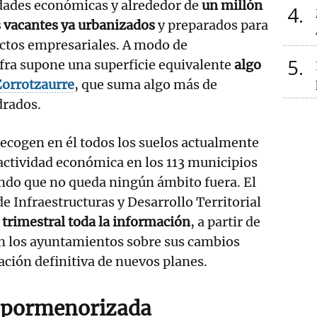
idades económicas y alrededor de
un millón
4
 vacantes ya urbanizados
y preparados para
ctos empresariales. A modo de
5
fra supone una superficie equivalente
algo
Zorrotzaurre
, que suma algo más de
drados.
 recogen en él todos los suelos actualmente
actividad económica en los 113 municipios
ndo que no queda ningún ámbito fuera. El
e Infraestructuras y Desarrollo Territorial
 trimestral toda la información
, a partir de
an los ayuntamientos sobre sus cambios
ación definitiva de nuevos planes.
 pormenorizada