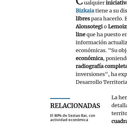
C
ualquier
iniciati
Bizkaia
tiene a su di
libres
para hacerlo.
Alonsotegi
o
Lemoiz
line
que ha puesto e
información actualiz
económicas. "Su obj
económica
, poniend
radiografía completa
inversiones", ha exp
Desarrollo Territori
La he
RELACIONADAS
detal
territ
El 80% de Sestao Bai, con
actividad económica
cuadr