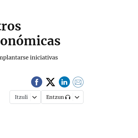
tros
económicas
mplantarse iniciativas
Itzuli
Entzun