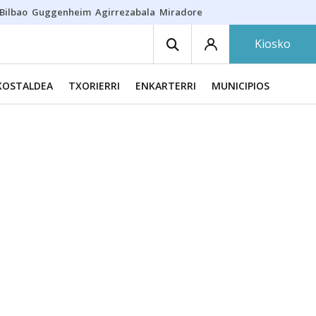
Bilbao
Guggenheim
Agirrezabala
Miradores en Bilbao
Arrese
Sequí
Kiosko
KOSTALDEA
TXORIERRI
ENKARTERRI
MUNICIPIOS