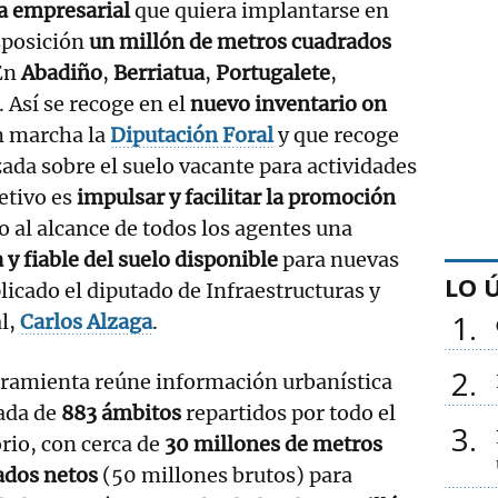
va empresarial
que quiera implantarse en
sposición
un millón de metros cuadrados
 En
Abadiño
,
Berriatua
,
Portugalete
,
. Así se recoge en el
nuevo inventario on
n marcha la
Diputación Foral
y que recoge
ada sobre el suelo vacante para actividades
etivo es
impulsar y facilitar la promoción
o al alcance de todos los agentes una
 y fiable del suelo disponible
para nuevas
LO 
licado el diputado de Infraestructuras y
1
al,
Carlos Alzaga
.
2
rramienta reúne información urbanística
lada de
883 ámbitos
repartidos por todo el
3
orio, con cerca de
30 millones de metros
ados netos
(50 millones brutos) para