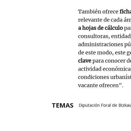
También ofrece
fich
relevante de cada ámb
a hojas de cálculo
par
consultoras, entida
administraciones púb
de este modo, este g
clave
para conocer de
actividad económica 
condiciones urbaníst
vacante ofrecen".
TEMAS
Diputación Foral de Bizkai