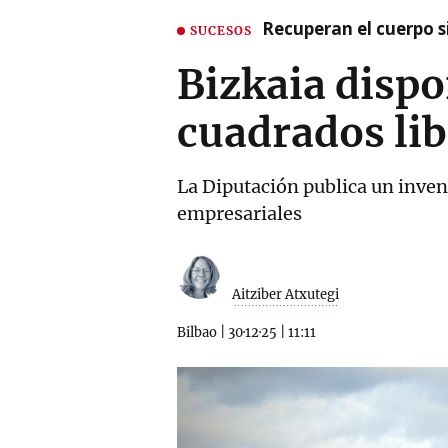
Recuperan el cuerpo si
SUCESOS
Bizkaia dispo
cuadrados lib
La Diputación publica un invent
empresariales
Aitziber Atxutegi
Bilbao
|
30·12·25
|
11:11