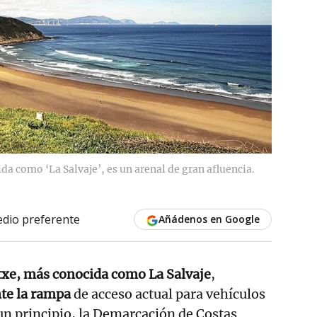
da como ‘La Salvaje’, es un arenal de gran afluencia.
dio preferente
Añádenos en Google
txe, más conocida como La Salvaje
,
te la rampa
de acceso actual para vehículos
un principio, la Demarcación de Costas