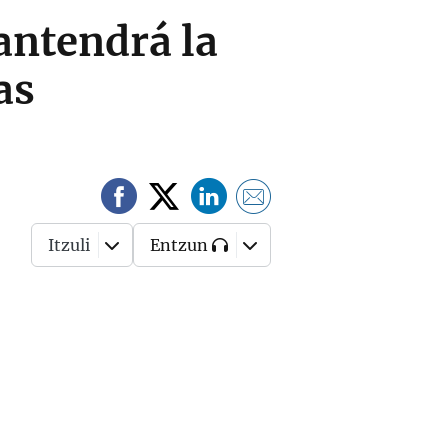
antendrá la
as
Itzuli
Entzun