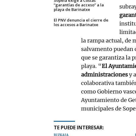
Sopela exige a Costas
“garantías de acceso” a la
subra
playa de Barinatxe
garant
El PNV denuncia el cierre de
instit
los accesos a Barinatxe
limita
la rampa actual, de 
salvamento puedan o
que se garantiza la p
playa. “
El Ayuntamie
administraciones
y 
colaborativa tambié
como Gobierno vasco
Ayuntamiento de Get
municipales de Sope
TE PUEDE INTERESAR:
BIZKAIA