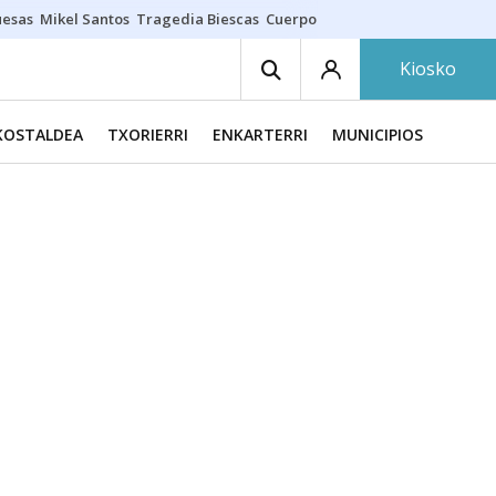
uesas
Mikel Santos
Tragedia Biescas
Cuerpo ría
Inmigración Bizkaia
Kiosko
KOSTALDEA
TXORIERRI
ENKARTERRI
MUNICIPIOS