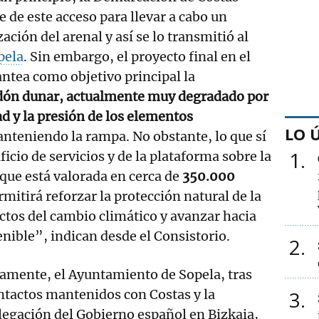
e de este acceso para llevar a cabo un
ación del arenal y así se lo transmitió al
pela
. Sin embargo, el proyecto final en el
antea como objetivo principal la
rdón dunar, actualmente muy degradado por
ad y la presión de los elementos
LO 
anteniendo la rampa. No obstante, lo que sí
1
ificio de servicios y de la plataforma sobre la
que está valorada en cerca de
350.000
rmitirá reforzar la protección natural de la
ectos del cambio climático y avanzar hacia
ible”, indican desde el Consistorio.
2
amente, el Ayuntamiento de Sopela, tras
ntactos mantenidos con Costas y la
3
egación del Gobierno español en Bizkaia,