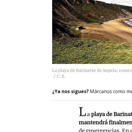
La playa de Barinatxe de Sopela, conoci
C. Z.
¿Ya nos sigues?
Márcanos como me
L
a
playa de Barina
mantendrá finalmen
de emergencias. En 