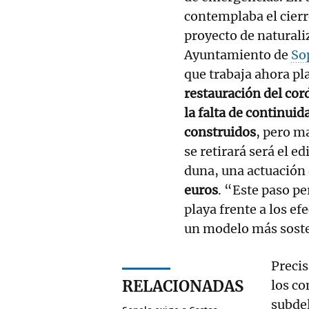
contemplaba el cierr
proyecto de naturaliz
Ayuntamiento de
So
que trabaja ahora pl
restauración del co
la falta de continuid
construidos
, pero m
se retirará será el ed
duna, una actuación 
euros
. “Este paso pe
playa frente a los ef
un modelo más sosten
Precis
RELACIONADAS
los co
subdel