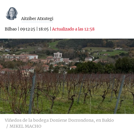
Aitziber Atxutegi
Bilbao
|
09·12·25
|
18:05
|
Actualizado a las 12:58
Viñedos de la bodega Doniene Dorrondona, en Bakio
MIKEL MACHO