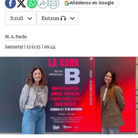
Añádenos en Google
Itzuli
Entzun
M. A. Pardo
Santurtzi
|
15·11·25
|
09:44