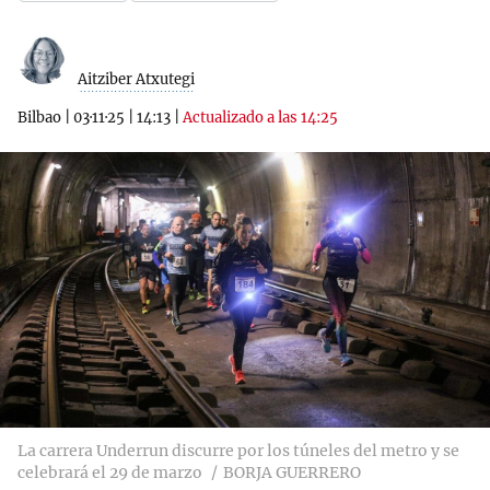
Aitziber Atxutegi
Bilbao
|
03·11·25
|
14:13
|
Actualizado a las 14:25
La carrera Underrun discurre por los túneles del metro y se
celebrará el 29 de marzo
BORJA GUERRERO