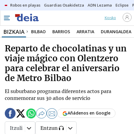
Robos en playas
Guardias Osakidetza
ADN Lezama
Eclipse
Kiosko
BIZKAIA
BILBAO
BARRIOS
ARRATIA
DURANGALDEA
Reparto de chocolatinas y un
viaje mágico con Olentzero
para celebrar el aniversario
de Metro Bilbao
El suburbano programa diferentes actos para
conmemorar sus 30 años de servicio
Añádenos en Google
Itzuli
Entzun