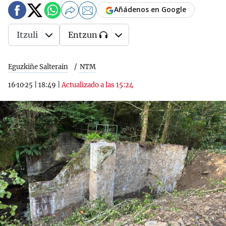
Añádenos en Google
Itzuli
Entzun
Eguzkiñe Salterain
NTM
16·10·25
|
18:49
|
Actualizado a las 15:24