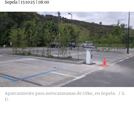
Sopela
|
15·10·25
|
08:00
Aparcamiento para autocaravanas de Urko, en Sopela.
S.
U.