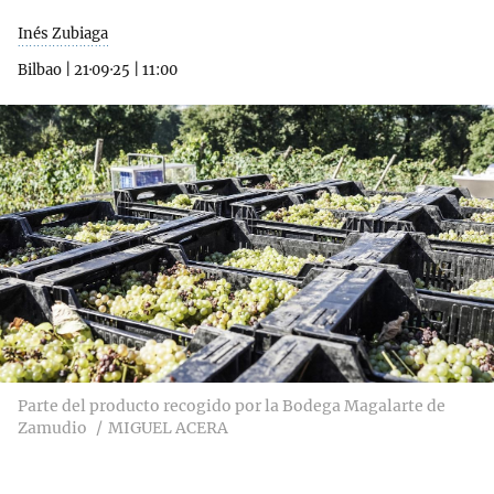
Inés Zubiaga
Bilbao
|
21·09·25
|
11:00
Parte del producto recogido por la Bodega Magalarte de
Zamudio
MIGUEL ACERA