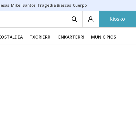
uesas
Mikel Santos
Tragedia Biescas
Cuerpo ría
Inmigración Bizkaia
Kiosko
KOSTALDEA
TXORIERRI
ENKARTERRI
MUNICIPIOS