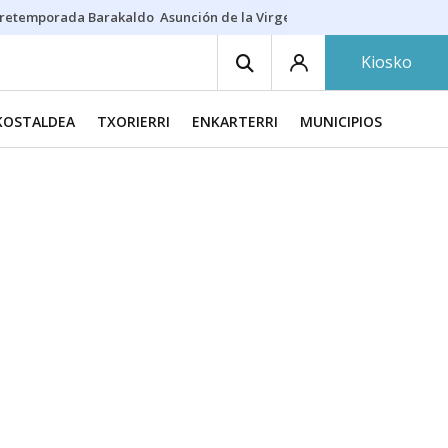
retemporada Barakaldo
Asunción de la Virgen
Casa Targaryen
Gazt
Kiosko
KOSTALDEA
TXORIERRI
ENKARTERRI
MUNICIPIOS