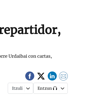
repartidor,
rre Urdaibai con cartas,
Itzuli
Entzun