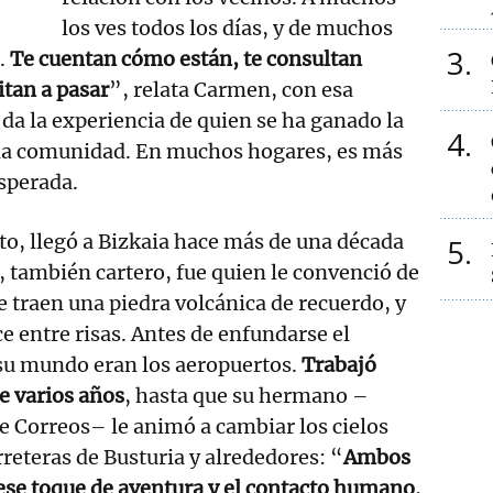
los ves todos los días, y de muchos
3
.
Te cuentan cómo están, te consultan
itan a pasar
”, relata Carmen, con esa
 da la experiencia de quien se ha ganado la
4
na comunidad. En muchos hogares, es más
sperada.
o, llegó a Bizkaia hace más de una década
5
 también cartero, fue quien le convenció de
se traen una piedra volcánica de recuerdo, y
ce entre risas. Antes de enfundarse el
 su mundo eran los aeropuertos.
Trabajó
e varios años
, hasta que su hermano –
 Correos– le animó a cambiar los cielos
rreteras de Busturia y alrededores: “
Ambos
ese toque de aventura y el contacto humano
,