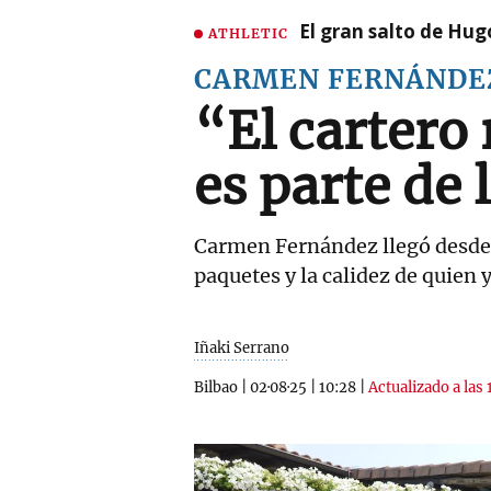
El gran salto de Hug
ATHLETIC
CARMEN FERNÁNDE
“El cartero 
es parte de 
Carmen Fernández llegó desde C
paquetes y la calidez de quien y
Iñaki Serrano
Bilbao
|
02·08·25
|
10:28
|
Actualizado a las 