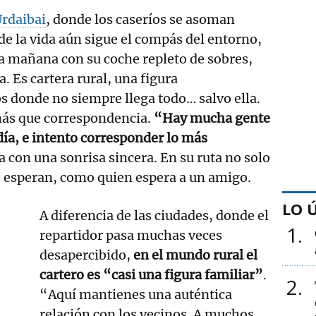
rdaibai
, donde los caseríos se asoman
 de la vida aún sigue el compás del entorno,
 mañana con su coche repleto de sobres,
. Es cartera rural, una figura
s donde no siempre llega todo… salvo ella.
más que correspondencia.
“Hay mucha gente
día, e intento corresponder lo más
a con una sonrisa sincera. En su ruta no solo
 esperan, como quien espera a un amigo.
LO 
A diferencia de las ciudades, donde el
1
repartidor pasa muchas veces
desapercibido,
en el mundo rural el
cartero es “casi una figura familiar”
.
2
“Aquí mantienes una auténtica
relación con los vecinos. A muchos