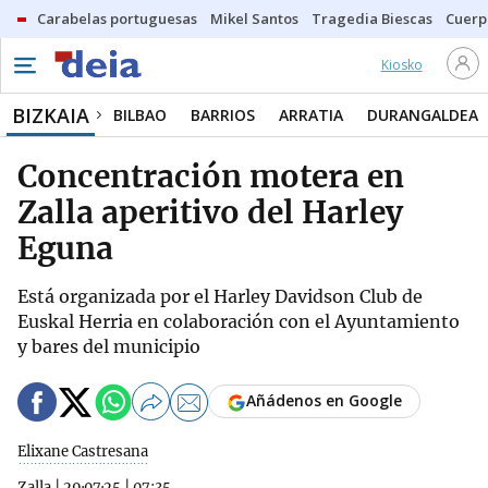
Carabelas portuguesas
Mikel Santos
Tragedia Biescas
Cuerp
Kiosko
BIZKAIA
BILBAO
BARRIOS
ARRATIA
DURANGALDEA
Concentración motera en
Zalla aperitivo del Harley
Eguna
Está organizada por el Harley Davidson Club de
Euskal Herria en colaboración con el Ayuntamiento
y bares del municipio
Añádenos en Google
Elixane Castresana
Zalla
|
29·07·25
|
07:35