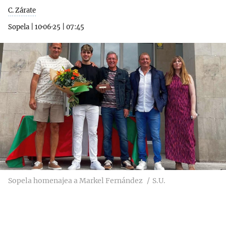
C. Zárate
Sopela
|
10·06·25
|
07:45
Sopela homenajea a Markel Fernández
S.U.