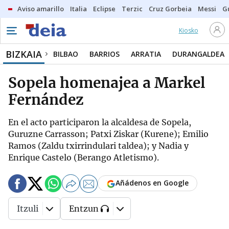
Aviso amarillo
Italia
Eclipse
Terzic
Cruz Gorbeia
Messi
G
Kiosko
BIZKAIA
BILBAO
BARRIOS
ARRATIA
DURANGALDEA
Sopela homenajea a Markel
Fernández
En el acto participaron la alcaldesa de Sopela,
Guruzne Carrasson; Patxi Ziskar (Kurene); Emilio
Ramos (Zaldu txirrindulari taldea); y Nadia y
Enrique Castelo (Berango Atletismo).
Añádenos en Google
Itzuli
Entzun