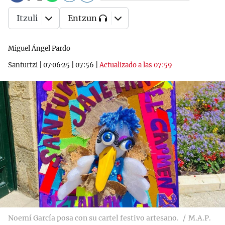
Itzuli
Entzun
Miguel Ángel Pardo
Santurtzi
|
07·06·25
|
07:56
|
Actualizado a las 07:59
Noemí García posa con su cartel festivo artesano.
M.A.P.