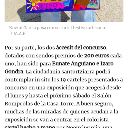
Noemí García posa con su cartel festivo artesano.
M.A.P.
Por su parte, los dos
áccesit del concurso
,
dotados con sendos premios de
200 euros
cada
uno, han sido para
Eunate Anguiano e Izaro
Gondra
. La ciudadanía santurtziarra podrá
contemplar in situ los 19 carteles presentados a
concurso en una exposición que acogerá desde
el lunes y hasta el próximo sábado el Salón
Rompeolas de la Casa Torre. A buen seguro,
muchas de las miradas de quienes acudan a la
exposición se van a centrar en el colorista
cartel hecho a mano
por Noemí García, una