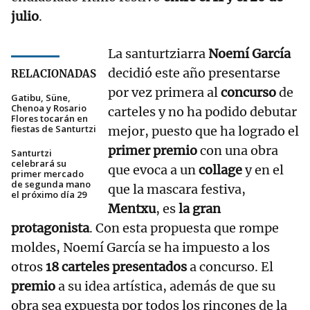
julio
.
La santurtziarra
Noemí García
decidió este año presentarse
RELACIONADAS
por vez primera al
concurso
de
Gatibu, Süne,
Chenoa y Rosario
carteles y no ha podido debutar
Flores tocarán en
fiestas de Santurtzi
mejor, puesto que ha logrado el
primer premio
con una obra
Santurtzi
celebrará su
que evoca a un
collage
y en el
primer mercado
de segunda mano
que la mascara festiva,
el próximo día 29
Mentxu
, es
la gran
protagonista
. Con esta propuesta que rompe
moldes, Noemí García se ha impuesto a los
otros
18 carteles presentados
a concurso. El
premio
a su idea artística, además de que su
obra sea expuesta por todos los rincones de la