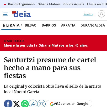
Karlos Arguiñano
Oihane Mateos
Gol de Aduriz
Lluvia en Biz
Kiosko
BIZKAIA
BILBAO
BARRIOS
ARRATIA
DURANGALDEA
SOCIEDAD
Muere la periodista Oihane Mateos a los 45 años
Santurtzi presume de cartel
hecho a mano para sus
fiestas
La original y colorista obra lleva el sello de la artista
local Noemí García
Añádenos en Google