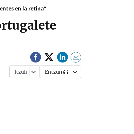
ntes en la retina”
ortugalete
Itzuli
Entzun