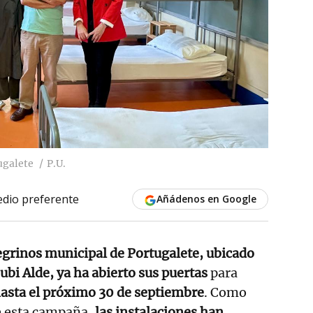
ugalete
P.U.
dio preferente
Añádenos en Google
egrinos municipal de Portugalete, ubicado
ubi Alde, ya ha abierto sus puertas
para
asta el próximo 30 de septiembre
. Como
e esta campaña,
las instalaciones han