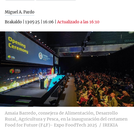
Miguel A. Pardo
Brakaldo
|
13·05·25
|
16:06
|
Actualizado a las 16:10
Amaia Barredo, consejera de Alimentación, Desarrollo
Rural, Agricultura y Pesca, en la inauguración del certamen
Food for Future (F4F)- Expo FoodTech 2025
IREKIA