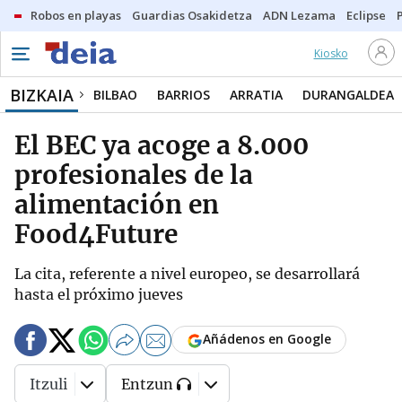
Robos en playas
Guardias Osakidetza
ADN Lezama
Eclipse
Kiosko
BIZKAIA
BILBAO
BARRIOS
ARRATIA
DURANGALDEA
El BEC ya acoge a 8.000
profesionales de la
alimentación en
Food4Future
La cita, referente a nivel europeo, se desarrollará
hasta el próximo jueves
Añádenos en Google
Itzuli
Entzun