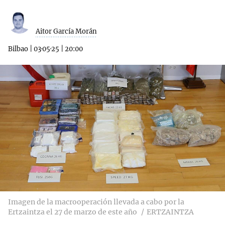
Aitor García Morán
Bilbao
|
03·05·25
|
20:00
Imagen de la macrooperación llevada a cabo por la
Ertzaintza el 27 de marzo de este año
ERTZAINTZA