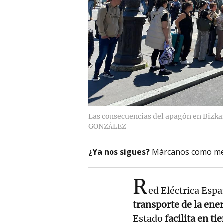
Las consecuencias del apagón en Bizka
GONZÁLEZ
¿Ya nos sigues?
Márcanos como me
R
ed Eléctrica Espa
transporte de la ener
Estado
facilita en t