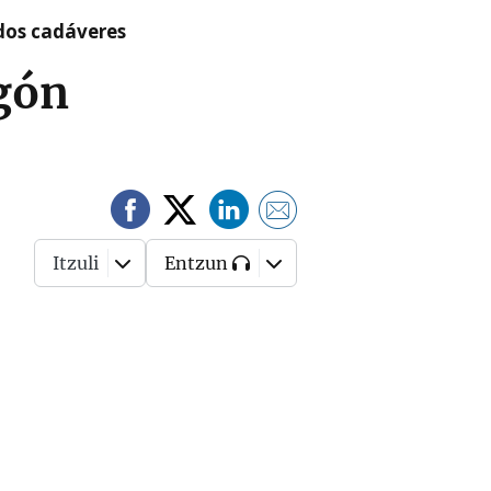
 dos cadáveres
agón
Itzuli
Entzun