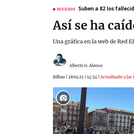
Suben a 82 los fallec
SUCESOS
Así se ha caí
Una gráfica en la web de Red E
Alberto G. Alonso
Bilbao
|
28·04·25
|
14:54
|
Actualizado a las 
81