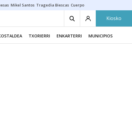
uesas
Mikel Santos
Tragedia Biescas
Cuerpo ría
Inmigración Bizkaia
Kiosko
KOSTALDEA
TXORIERRI
ENKARTERRI
MUNICIPIOS