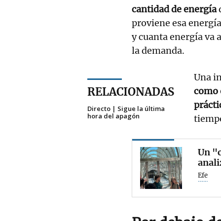
cantidad de energía
proviene esa energí
y cuanta energía va 
la demanda.
Una i
RELACIONADAS
como e
prácti
Directo | Sigue la última
hora del apagón
tiemp
Un "c
anali
Efe