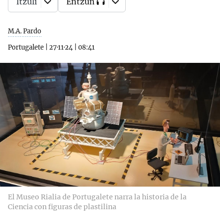
Itzuli
Entzun
M.A. Pardo
Portugalete
|
27·11·24
|
08:41
El Museo Rialia de Portugalete narra la historia de la
Ciencia con figuras de plastilina