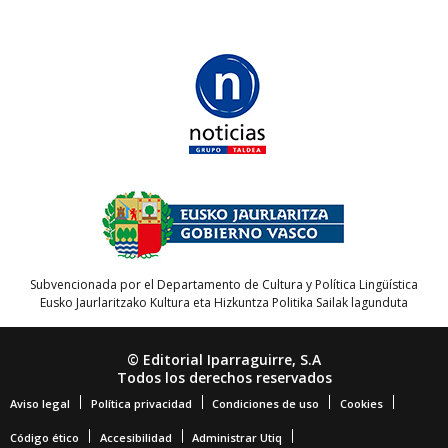
Subvencionada por el Departamento de Cultura y Política Lingüística
Eusko Jaurlaritzako Kultura eta Hizkuntza Politika Sailak lagunduta
© Editorial Iparraguirre, S.A
Todos los derechos reservados
Aviso legal
Política privacidad
Condiciones de uso
Cookies
Código ético
Accesibilidad
Administrar Utiq