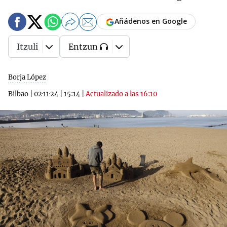
Añádenos en Google
Itzuli
Entzun
Borja López
Bilbao
|
02·11·24
|
15:14
|
Actualizado a las 16:10